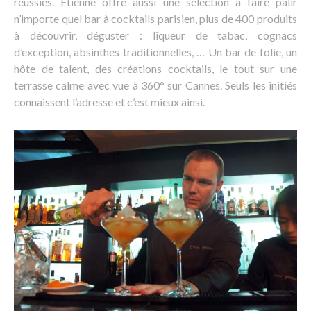
réussies. Etienne offre aussi une sélection à faire pâlir
n’importe quel bar à cocktails parisien, plus de 400 produits
à découvrir, déguster : liqueur de tabac, cognacs
d’exception, absinthes traditionnelles, … Un bar de folie, un
hôte de talent, des créations cocktails, le tout sur une
terrasse calme avec vue à 360° sur Cannes. Seuls les initiés
connaissent l’adresse et c’est mieux ainsi.