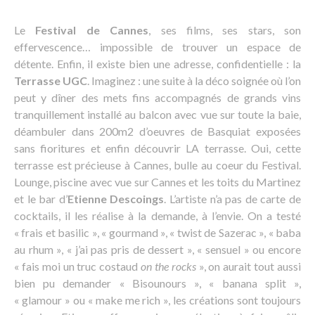
Le
Festival de Cannes
, ses films, ses stars, son
effervescence… impossible de trouver un espace de
détente. Enfin, il existe bien une adresse, confidentielle : la
Terrasse UGC
. Imaginez : une suite à la déco soignée où l’on
peut y dîner des mets fins accompagnés de grands vins
tranquillement installé au balcon avec vue sur toute la baie,
déambuler dans 200m2 d’oeuvres de Basquiat exposées
sans fioritures et enfin découvrir LA terrasse. Oui, cette
terrasse est précieuse à Cannes, bulle au coeur du Festival.
Lounge, piscine avec vue sur Cannes et les toits du Martinez
et le bar d’
Etienne Descoings
. L’artiste n’a pas de carte de
cocktails, il les réalise à la demande, à l’envie. On a testé
« frais et basilic », « gourmand », « twist de Sazerac », « baba
au rhum », « j’ai pas pris de dessert », « sensuel » ou encore
« fais moi un truc costaud
on the rocks
», on aurait tout aussi
bien pu demander « Bisounours », « banana split »,
« glamour » ou « make me rich », les créations sont toujours