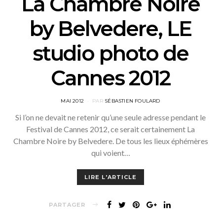
La Chambre Noire
by Belvedere, LE
studio photo de
Cannes 2012
POSTED
MAI 2012
PAR
SÉBASTIEN FOULARD
ON
Si l’on ne devait ne retenir qu’une seule adresse pendant le
Festival de Cannes 2012, ce serait certainement La
Chambre Noire by Belvedere. De tous les lieux éphémères
qui voient…
LIRE L'ARTICLE
PARTAGER