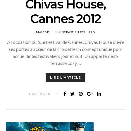
Chivas House,
Cannes 2012
POSTED
MAI 2012
PAR
SÉBASTIEN FOULARD
ON
A l’occasion du 65e Festival de Cannes, Chivas House ouvre
ses portes au cœur de la croisette un concept unique pour
accueillir les festivaliers jour et nuit. Un appartement-
terrasse cosy,…
LIRE L'ARTICLE
PARTAGER