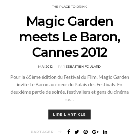
THE PLACE TO DRINK
Magic Garden
meets Le Baron,
Cannes 2012
POSTED
MAI 2012
PAR
SÉBASTIEN FOULARD
ON
Pour la 65ème édition du Festival du Film, Magic Garden
invite Le Baron au coeur du Palais des Festivals. En
deuxième partie de soirée, festivaliers et gens du cinéma
se…
LIRE L'ARTICLE
PARTAGER