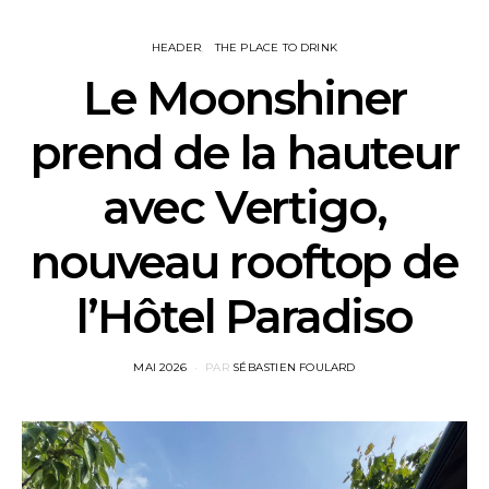
HEADER
THE PLACE TO DRINK
Le Moonshiner
prend de la hauteur
avec Vertigo,
nouveau rooftop de
l’Hôtel Paradiso
POSTED
MAI 2026
PAR
SÉBASTIEN FOULARD
ON