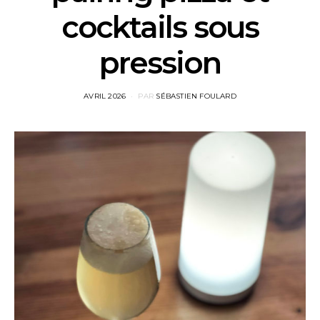
cocktails sous
pression
POSTED
AVRIL 2026
PAR
SÉBASTIEN FOULARD
ON