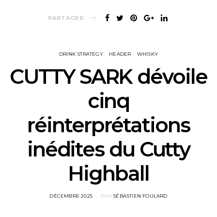
PARTAGER
DRINK STRATEGY
HEADER
WHISKY
CUTTY SARK dévoile
cinq
réinterprétations
inédites du Cutty
Highball
POSTED
DÉCEMBRE 2025
PAR
SÉBASTIEN FOULARD
ON