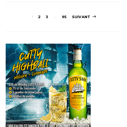
Navigation
1
2
3
…
95
SUIVANT
des
articles