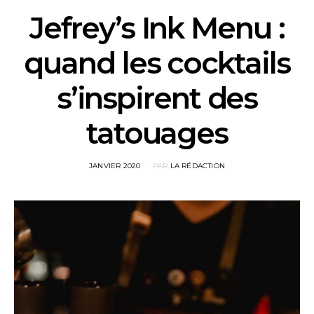
Jefrey’s Ink Menu :
quand les cocktails
s’inspirent des
tatouages
POSTED
JANVIER 2020
PAR
LA RÉDACTION
ON