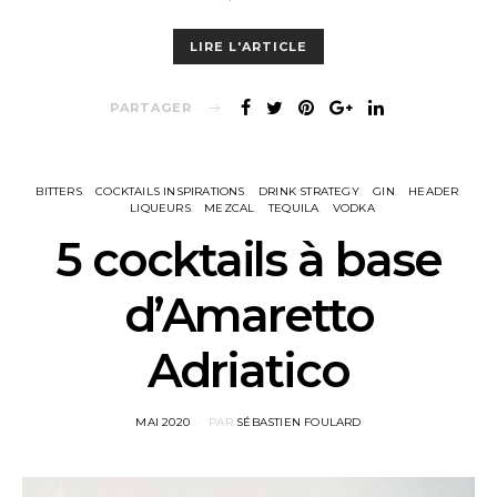
LIRE L'ARTICLE
PARTAGER
BITTERS
COCKTAILS INSPIRATIONS
DRINK STRATEGY
GIN
HEADER
LIQUEURS
MEZCAL
TEQUILA
VODKA
5 cocktails à base
d’Amaretto
Adriatico
POSTED
MAI 2020
PAR
SÉBASTIEN FOULARD
ON