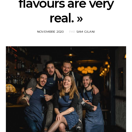
flavours are very
real. »
POSTED
NOVEMBRE 2020
PAR
SAM GILANI
ON