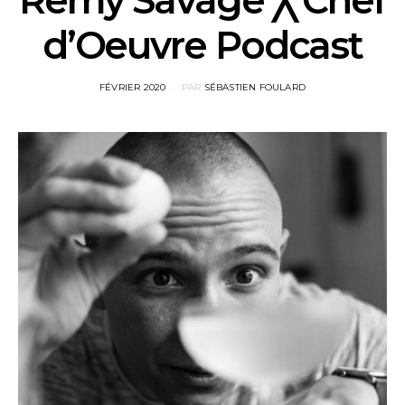
Rémy Savage ╳ Chef
d’Oeuvre Podcast
POSTED
FÉVRIER 2020
PAR
SÉBASTIEN FOULARD
ON