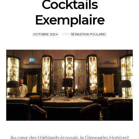
Cocktails
Exemplaire
POSTED
OCTOBRE 2024
PAR
SÉBASTIEN FOULARD
ON
Au cœur des Highlands écossais, le Gleneagles Hotel est