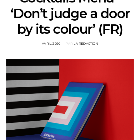
‘Don’t judge a door
by its colour’ (FR)
POSTED
AVRIL 2020
PAR
LA RÉDACTION
ON