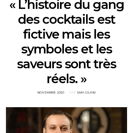
« L’histoire du gang
des cocktails est
fictive mais les
symboles et les
saveurs sont très
réels. »
POSTED
NOVEMBRE 2020
PAR
SAM GILANI
ON