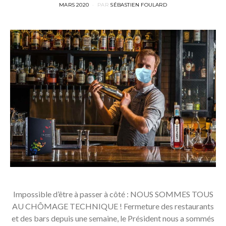
POSTED
MARS 2020
PAR
SÉBASTIEN FOULARD
ON
Impossible d’être à passer à côté : NOUS SOMMES TOUS
AU CHÔMAGE TECHNIQUE ! Fermeture des restaurants
et des bars depuis une semaine, le Président nous a sommés