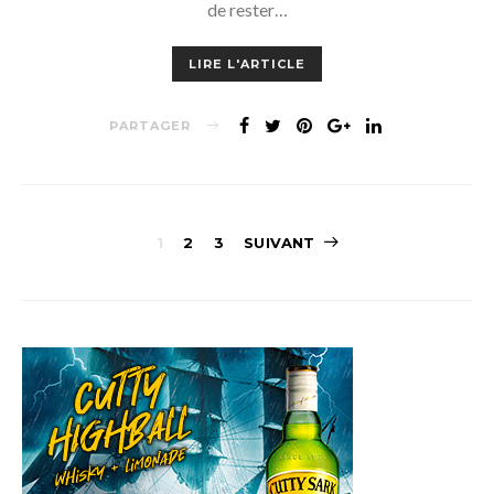
de rester…
LIRE L'ARTICLE
PARTAGER
Navigation
1
2
3
SUIVANT
des
articles