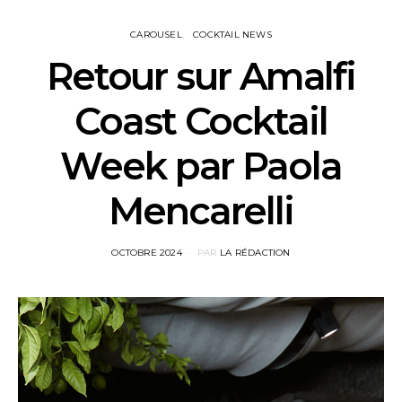
CAROUSEL
COCKTAIL NEWS
Retour sur Amalfi
Coast Cocktail
Week par Paola
Mencarelli
POSTED
OCTOBRE 2024
PAR
LA RÉDACTION
ON