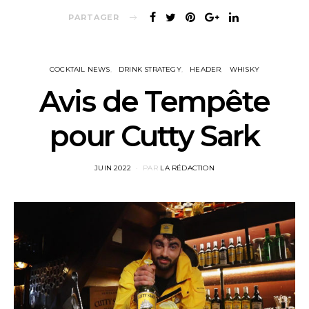
PARTAGER
COCKTAIL NEWS
DRINK STRATEGY
HEADER
WHISKY
Avis de Tempête
pour Cutty Sark
POSTED
JUIN 2022
PAR
LA RÉDACTION
ON