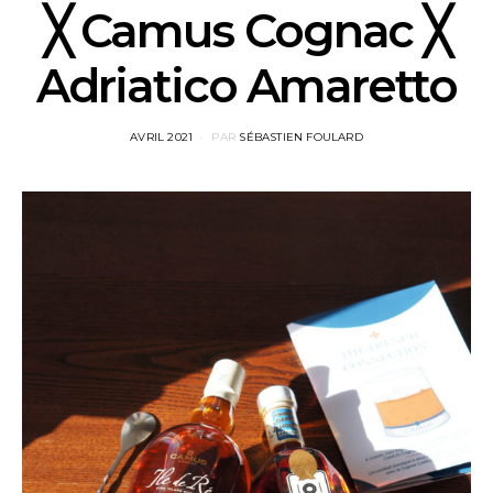
╳ Camus Cognac ╳
Adriatico Amaretto
POSTED
AVRIL 2021
PAR
SÉBASTIEN FOULARD
ON