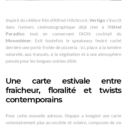
Inspiré du célèbre film d’Alfred Hitchcock,
Vertigo
s’inscrit
dans l’univers cinématographique déjà cher à l’
Hôtel
Paradiso
tout en conservant l’ADN cocktail du
Moonshiner
. Exit toutefois le speakeasy feutré caché
derrière une porte froide de pizzeria : ici, place à la lumière
naturelle, aux transats, à la végétation et à une atmosphère
pensée pour les longues soirées d’été.
Une carte estivale entre
fraîcheur, floralité et twists
contemporains
Pour cette nouvelle adresse, l’équipe a imaginé une carte
volontairement plus accessible et solaire, composée de six