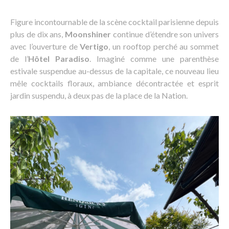
Figure incontournable de la scène cocktail parisienne depuis
plus de dix ans,
Moonshiner
continue d’étendre son univers
avec l’ouverture de
Vertigo
, un rooftop perché au sommet
de l’
Hôtel Paradiso
. Imaginé comme une parenthèse
estivale suspendue au-dessus de la capitale, ce nouveau lieu
mêle cocktails floraux, ambiance décontractée et esprit
jardin suspendu, à deux pas de la place de la Nation.