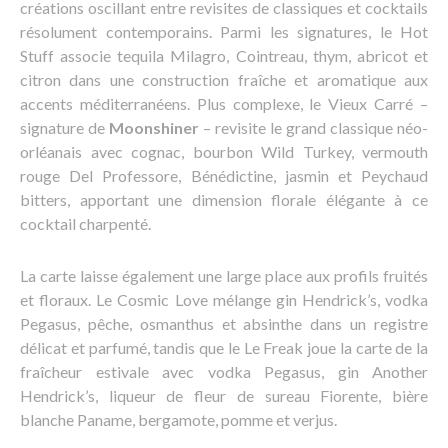
créations oscillant entre revisites de classiques et cocktails
résolument contemporains. Parmi les signatures, le Hot
Stuff associe tequila Milagro, Cointreau, thym, abricot et
citron dans une construction fraîche et aromatique aux
accents méditerranéens. Plus complexe, le Vieux Carré –
signature de
Moonshiner
– revisite le grand classique néo-
orléanais avec cognac, bourbon Wild Turkey, vermouth
rouge Del Professore, Bénédictine, jasmin et Peychaud
bitters, apportant une dimension florale élégante à ce
cocktail charpenté.
La carte laisse également une large place aux profils fruités
et floraux. Le Cosmic Love mélange gin Hendrick’s, vodka
Pegasus, pêche, osmanthus et absinthe dans un registre
délicat et parfumé, tandis que le Le Freak joue la carte de la
fraîcheur estivale avec vodka Pegasus, gin Another
Hendrick’s, liqueur de fleur de sureau Fiorente, bière
blanche Paname, bergamote, pomme et verjus.