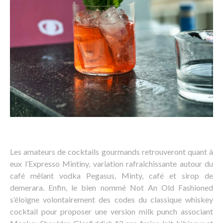
Les amateurs de cocktails gourmands retrouveront quant à
eux l’Expresso Mintiny, variation rafraîchissante autour du
café mêlant vodka Pegasus, Minty, café et sirop de
demerara. Enfin, le bien nommé Not An Old Fashioned
s’éloigne volontairement des codes du classique whiskey
cocktail pour proposer une version milk punch associant