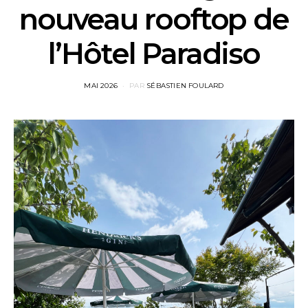
nouveau rooftop de
l’Hôtel Paradiso
POSTED
MAI 2026
PAR
SÉBASTIEN FOULARD
ON