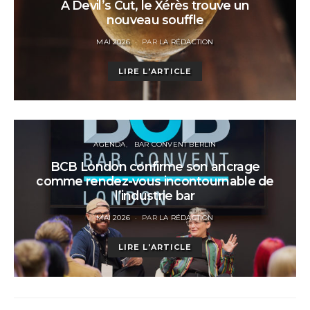
À Devil’s Cut, le Xérès trouve un
nouveau souffle
POSTED
MAI 2026
PAR
LA RÉDACTION
ON
LIRE L'ARTICLE
AGENDA
BAR CONVENT BERLIN
BCB London confirme son ancrage
comme rendez-vous incontournable de
l’industrie bar
POSTED
MAI 2026
PAR
LA RÉDACTION
ON
LIRE L'ARTICLE