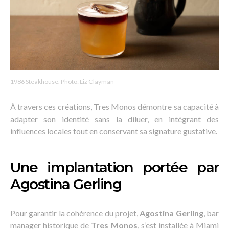
1986 Steakhouse. Photo: Liz Clayman
À travers ces créations, Tres Monos démontre sa capacité à
adapter son identité sans la diluer, en intégrant des
influences locales tout en conservant sa signature gustative.
Une implantation portée par
Agostina Gerling
Pour garantir la cohérence du projet,
Agostina Gerling
, bar
manager historique de
Tres Monos
, s’est installée à Miami