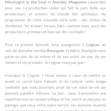
Mixologist in the Soul
et
Alambic Magazine
s’associent
pour une co-production vidéo qui fait la part belle aux
producteurs et acteurs du monde des spiritueux. Au
programme de cette nouvelle série web : des visites de
distilleries, les acteurs locaux, bars, cavistes mais aussi des
producteurs, primeurs et bien sûr des cocktails !
Pour ce premier épisode, nous voyagerons à
Cognac
, au
sein du domaine familial
Bourgoin
. Frédéric Bourgoin nous
parle un peu de lui même et de son point de vue, de ses
valeurs et ses produits : le cognac mais pas que !
Pourquoi le Cognac ? Nous avions à cœur de mettre en
avant ce savoir-faire français et de redorer cette image
vieillotte que nous pouvions avoir de ces eaux-de-vie qui
peuvent paraitre élitistes. Le but : vous transmettre une
expertise tout en restant ludique et fun, ouvrir un peu plus au
partage que nous offre notre terroir, ces humains investis
qui donnent corps et âme à vous transmette des émotions à