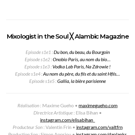
Mixologist in the Soul ╳ Alambic Magazine
Episode s1e1 :
Du bon, du beau, du Bourgoin
Episode s1e2 :
Onobio Paris, au nom du bio…
Episode s1e3 :
Vodka Lab Paris, Na Zdrowie !
Episode s1e4 :
Au nom du père, du fils et du saint Hfils…
Episode s1e5 :
Gallia, la bière parisienne
Réalisation
: Maxime Gueho •
maximegueho.com
Directrice Artistique
: Elisa Bihan •
instagram.com/elisabihan_
Producteur Son
: Valentin Frin •
instagram.com/valtfrn
Production Son
: Simon Appriou •
instagram.com/daplanks