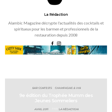
La Rédaction
Alambic Magazine décrypte l'actualités des cocktails et
spiritueux pour les barmen et professionnels de la
restauration depuis 2008
BAR CONTESTS
CHAMPAGNE & VIN
9e édition du Trophée Mumm des
Jeunes Sommeliers
POSTED
AVRIL 2011
PAR
LA RÉDACTION