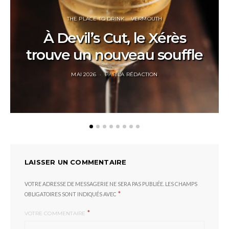
THE PLACE TO DRINK
VERMOUTH
À Devil’s Cut, le Xérès
trouve un nouveau souffle
POSTED
MAI 2026
PAR
LA RÉDACTION
ON
LAISSER UN COMMENTAIRE
VOTRE ADRESSE DE MESSAGERIE NE SERA PAS PUBLIÉE.
LES CHAMPS
*
OBLIGATOIRES SONT INDIQUÉS AVEC
*
VOTRE COMMENTAIRE