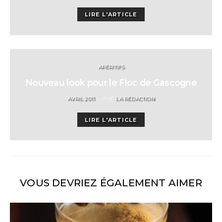
ON
LIRE L'ARTICLE
APÉRITIFS
Nouveau look pour le Floc de Gascogne
POSTED
AVRIL 2011
PAR
LA RÉDACTION
ON
LIRE L'ARTICLE
VOUS DEVRIEZ ÉGALEMENT AIMER