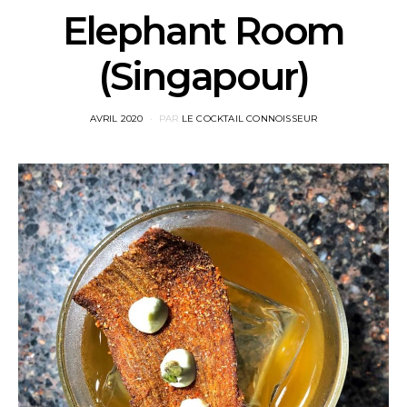
Elephant Room
(Singapour)
POSTED
AVRIL 2020
PAR
LE COCKTAIL CONNOISSEUR
ON