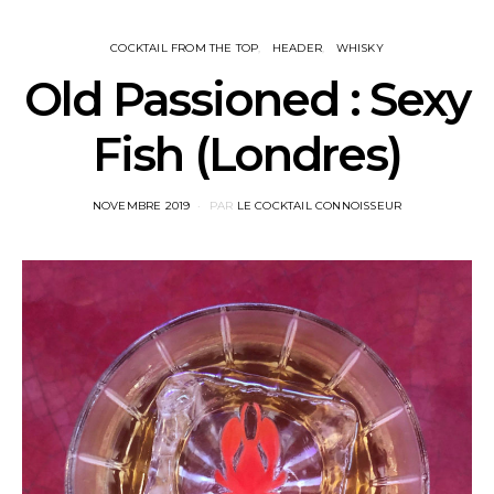
COCKTAIL FROM THE TOP
HEADER
WHISKY
Old Passioned : Sexy
Fish (Londres)
POSTED
NOVEMBRE 2019
PAR
LE COCKTAIL CONNOISSEUR
ON