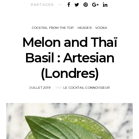
PARTAGER
COCKTAIL FROM THE TOP
HEADER
VODKA
Melon and Thaï
Basil : Artesian
(Londres)
POSTED
JUILLET 2019
PAR
LE COCKTAIL CONNOISSEUR
ON