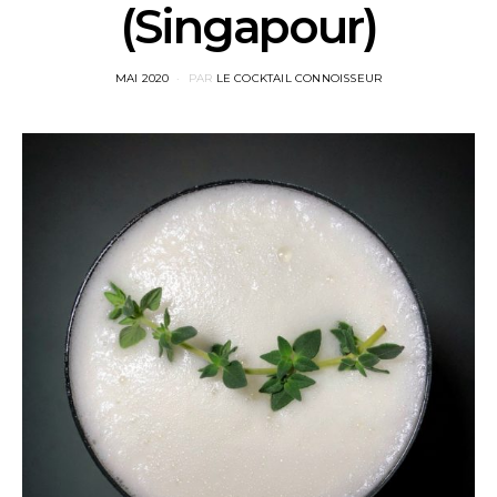
(Singapour)
POSTED
MAI 2020
PAR
LE COCKTAIL CONNOISSEUR
ON