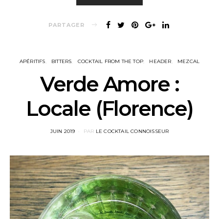
PARTAGER
APÉRITIFS
BITTERS
COCKTAIL FROM THE TOP
HEADER
MEZCAL
Verde Amore :
Locale (Florence)
POSTED
JUIN 2019
PAR
LE COCKTAIL CONNOISSEUR
ON