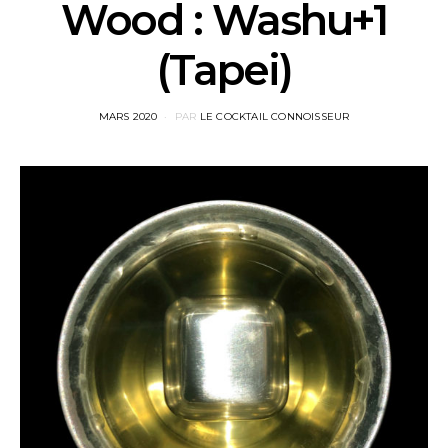
Wood : Washu+1
(Tapei)
POSTED
MARS 2020
PAR
LE COCKTAIL CONNOISSEUR
ON