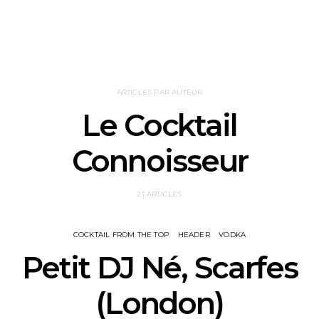
ARTICLES PAR AUTEUR
Le Cocktail
Connoisseur
21 ARTICLES
COCKTAIL FROM THE TOP
HEADER
VODKA
Petit DJ Né, Scarfes
(London)