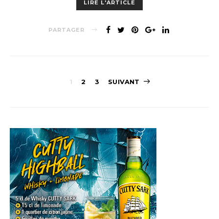
LIRE L'ARTICLE
PARTAGER
Navigation
1
2
3
SUIVANT
des
articles