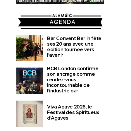
AGENDA
Bar Convent Berlin fête
ses 20 ans avec une
édition tournée vers
l’avenir
BCB London confirme
son ancrage comme
rendez-vous
incontournable de
l’industrie bar
Viva Agave 2026, le
Festival des Spiritueux
d’Agaves
GASTRONOMIA
HEADER
THE PLACE TO DRINK
HEADER
THE PLA