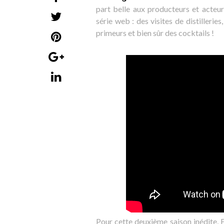
part belle aux producteurs et acteu
série web : des visites de distillerie
primeurs et bien sûr des cocktails !
Pour cette deuxième saison inédite, 