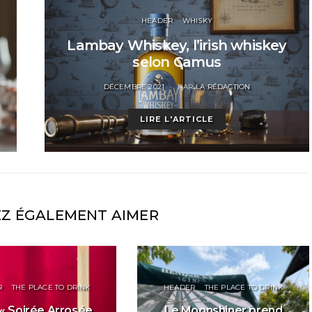
HEADER
WHISKY
Lambay Whiskey, l’irish whiskey
selon Camus
POSTED
DÉCEMBRE 2021
PAR
LA RÉDACTION
ON
LIRE L'ARTICLE
EZ ÉGALEMENT AIMER
R
THE PLACE TO DRINK
HEADER
THE PLACE TO DRINK
« Soirée Arrosée
Le Moonshiner prend