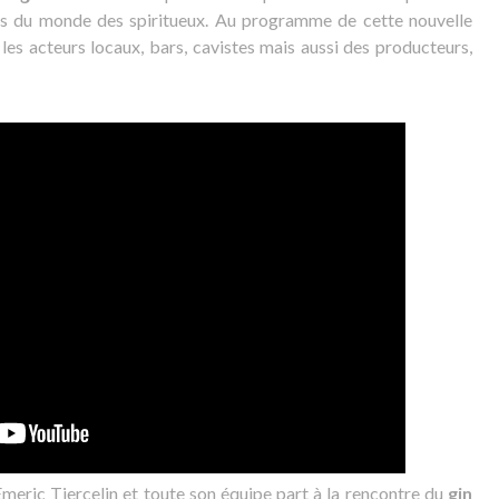
rs du monde des spiritueux. Au programme de cette nouvelle
s, les acteurs locaux, bars, cavistes mais aussi des producteurs,
Emeric Tiercelin et toute son équipe part à la rencontre du
gin