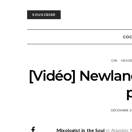
SOUSCRIRE
COC
GIN
HEAD
[Vidéo] Newland
POSTED
DÉCEMBRE 2
ON
Mixologist in the Soul
et
Alambic 