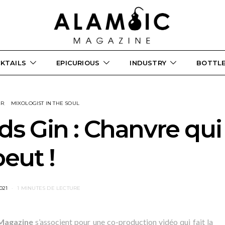
KTAILS
EPICURIOUS
INDUSTRY
BOTTL
ER
MIXOLOGIST IN THE SOUL
s Gin : Chanvre qui
peut !
021
1 MINUTES DE LECTURE
Magazine
s’associent pour une co-production vidéo qui fait la