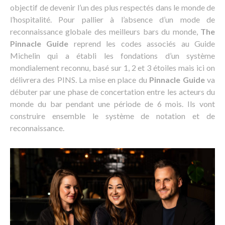
objectif de devenir l’un des plus respectés dans le monde de
l’hospitalité. Pour pallier à l’absence d’un mode de
reconnaissance globale des meilleurs bars du monde,
The
Pinnacle Guide
reprend les codes associés au Guide
Michelin qui a établi les fondations d’un système
mondialement reconnu, basé sur 1, 2 et 3 étoiles mais ici on
délivrera des PINS. La mise en place du
Pinnacle Guide
va
débuter par une phase de concertation entre les acteurs du
monde du bar pendant une période de 6 mois. Ils vont
construire ensemble le système de notation et de
reconnaissance.