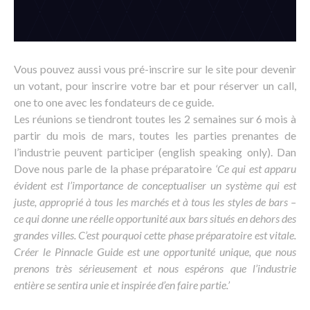
Vous pouvez aussi vous pré-inscrire sur le site pour devenir
un votant, pour inscrire votre bar et pour réserver un call,
one to one avec les fondateurs de ce guide.
Les réunions se tiendront toutes les 2 semaines sur 6 mois à
partir du mois de mars, toutes les parties prenantes de
l’industrie peuvent participer (english speaking only). Dan
Dove nous parle de la phase préparatoire
‘Ce qui est apparu
évident est l’importance de conceptualiser un système qui est
juste, approprié à tous les marchés et à tous les styles de bars –
ce qui donne une réelle opportunité aux bars situés en dehors des
grandes villes. C’est pourquoi cette phase préparatoire est vitale.
Créer le Pinnacle Guide est une opportunité unique, que nous
prenons très sérieusement et nous espérons que l’industrie
entière se sentira unie et inspirée d’en faire partie.’