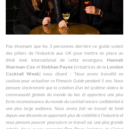
Pas étonnant que les 3 personnes derrière ce guide soient
des piliers de l’industrie aux UK pour mettre en place un
think tank
international de cette envergure,
Hannah
Sharman-Cox
et
Siobhan Payne
(créatrices de la
London
Cocktail Week
) nous disent :
‘Nous avons travaillé en
coulisse pour actualiser ce Pinnacle Guide pendant 5 ans. Nous
pensons sincèrement que la création d’un tel système aidera la
communauté globale du monde du bar et apportera une plus
forte reconnaissance du monde du cocktail encore confidentiel à
une plus large audience. Nous avons fait un travail de fond
depuis une décennie en apportant plus de visibilité à l’industrie et
nous pensons pouvoir poursuivre ce travail sur une plus grande
échelle.
Nous avons approché
Dan Dove
(créateur de Global