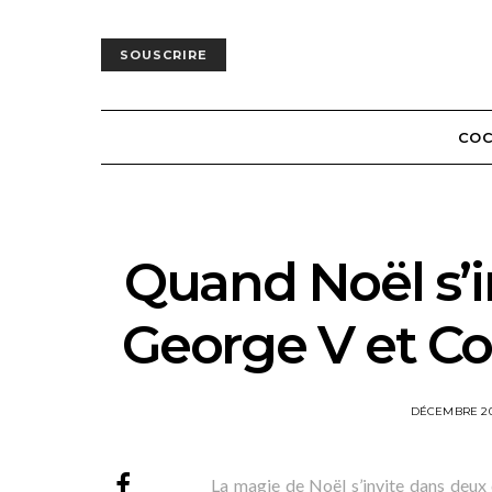
SOUSCRIRE
COC
Quand Noël s’in
George V et C
POSTED
DÉCEMBRE 2
ON
La magie de Noël s’invite dans deux d