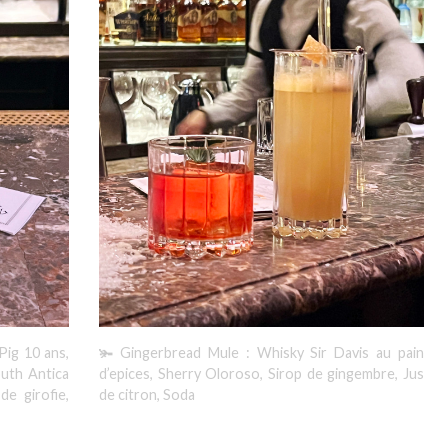
Pig 10 ans,
🫚 Gingerbread Mule : Whisky Sir Davis au pain
uth Antica
d’epices, Sherry Oloroso, Sirop de gingembre, Jus
de girofie,
de citron, Soda