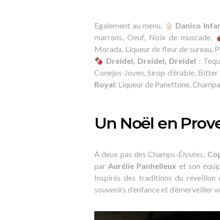
Egalement au menu,
Danico Inf
marrons, Oeuf, Noix de muscade,
Morada, Liqueur de fleur de sureau, Pe
Dreidel, Dreidel, Dreidel
: Tequ
Conejos Joven, Sirop d’érable, Bitt
Royal
: Liqueur de Panettone, Champ
Un Noël en Prov
À deux pas des Champs-Élysées,
Cop
par
Aurélie Panhelleux
et son équip
Inspirés des traditions du réveillo
souvenirs d’enfance et d’émerveiller vo