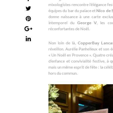
mixologistes rencontre l’élégance fes
équipes du bar du palace et
Nico de 
donne naissance à une carte exclu
intemporel du
George V
, les co
réconfortantes de Noël.
Non loin de là,
CopperBay Lanca
réveillon. Aurélie Panhelleux et son
« Un Noël en Provence ». Quatre créa
d’enfance et convivialité festive, à
mais un même esprit de fête : la céléb
hors du commun.