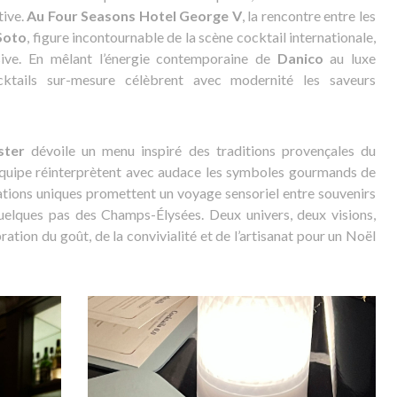
tive.
Au Four Seasons Hotel George V
, la rencontre entre les
Soto
, figure incontournable de la scène cocktail internationale,
sive. En mêlant l’énergie contemporaine de
Danico
au luxe
cktails sur-mesure célèbrent avec modernité les saveurs
ster
dévoile un menu inspiré des traditions provençales du
 équipe réinterprètent avec audace les symboles gourmands de
tions uniques promettent un voyage sensoriel entre souvenirs
 quelques pas des Champs-Élysées. Deux univers, deux visions,
ration du goût, de la convivialité et de l’artisanat pour un Noël