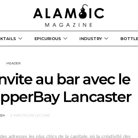
KTAILS
EPICURIOUS
INDUSTRY
BOTTL
HEADER
vite au bar avec le
opperBay Lancaster
024
2 MINUTES DE LECTURE
es adresses les plus chics de la capitale, où la créativité des