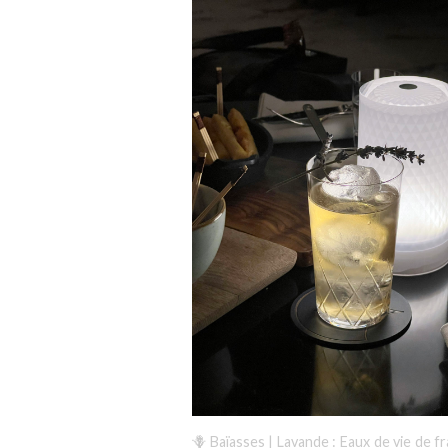
🪻 Baïasses | Lavande : Eaux de vie de f