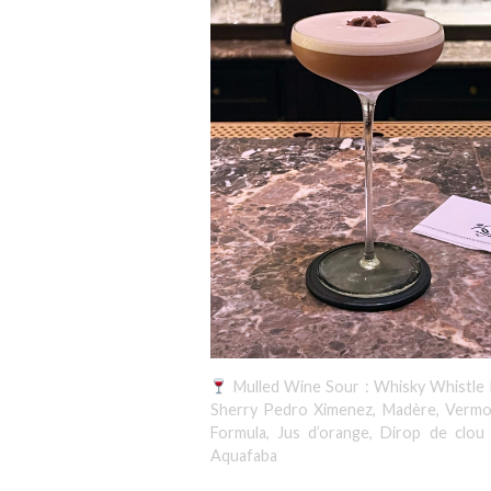
Mulled Wine Sour : Whisky Whistle 
Sherry Pedro Ximenez, Madère, Vermo
Formula, Jus d’orange, Dirop de clou 
Aquafaba