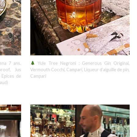
na 7 ans.
Yule Tree Negroni : Generous Gin Original,
roof, Jus
Vermouth Cocchi, Campari, Liqueur d’aiguille de pin,
 Epices de
Campari
haud)