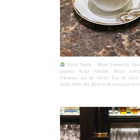
Kota Santa : Rhum Emmente Rese
Liqueur Kota Pandan, Rhum overp
d’ananas, Jus de citron, Eau de coco,
Noël, Petit-lait, Beurre de coco (servi c