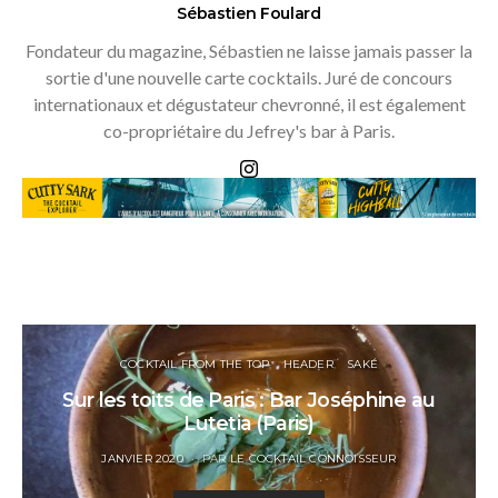
Sébastien Foulard
Fondateur du magazine, Sébastien ne laisse jamais passer la
sortie d'une nouvelle carte cocktails. Juré de concours
internationaux et dégustateur chevronné, il est également
co-propriétaire du Jefrey's bar à Paris.
COCKTAIL FROM THE TOP
HEADER
SAKÉ
Sur les toits de Paris : Bar Joséphine au
Lutetia (Paris)
POSTED
JANVIER 2020
PAR
LE COCKTAIL CONNOISSEUR
ON