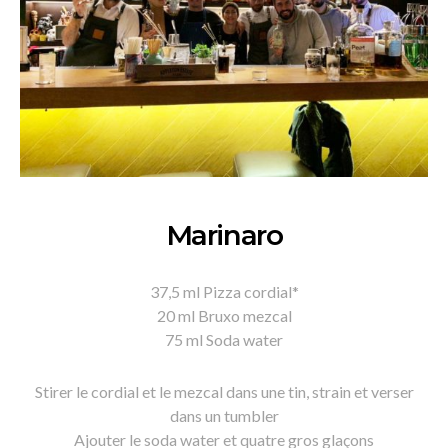
Marinaro
37,5 ml Pizza cordial*
20 ml Bruxo mezcal
75 ml Soda water
Stirer le cordial et le mezcal dans une tin, strain et verser
dans un tumbler
Ajouter le soda water et quatre gros glaçons