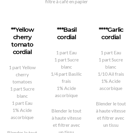
filtre à café en papier
**Yellow
***Basil
****Garlic
cherry
cordial
cordial
tomato
cordial
1 part Eau
1 part Eau
1 part Sucre
1 part Sucre
blanc
blanc
1 part Yellow
1/4 part Basilic
1/10 Ail frais
cherry
frais
1% Acide
tomatoes
1% Acide
ascorbique
1 part Sucre
ascorbique
blanc
1 part Eau
Blender le tout
1% Acide
Blender le tout
à haute vitesse
ascorbique
à haute vitesse
et filtrer avec
et filtrer avec
un tissu
un tissu
Blender le tout