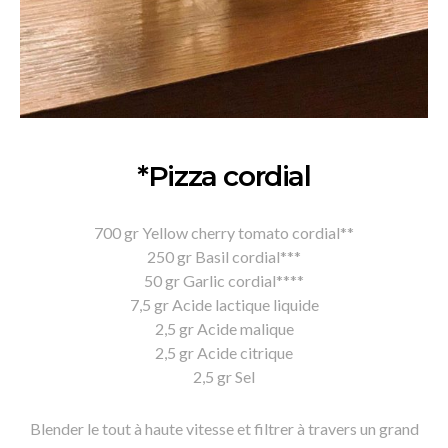
*Pizza cordial
700 gr Yellow cherry tomato cordial**
250 gr Basil cordial***
50 gr Garlic cordial****
7,5 gr Acide lactique liquide
2,5 gr Acide malique
2,5 gr Acide citrique
2,5 gr Sel
Blender le tout à haute vitesse et filtrer à travers un grand