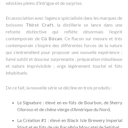
whiskies pleins d’intrigue et de surprise.
En association avec l’agence spécialisée dans les marques de
boissons
Thirst Craft
, la distillerie se lance dans une
refonte distinctive qui reflète désormais l’esprit
contemporain de
Cù Bòcan
. Ce flacon sur mesure et très
contemporain s’inspire des différentes forces de la nature
qui s’entremêlent pour proposer une nouvelle expérience :
fumé subtil et douceur surprenante ; préparation minutieuse
et nature imprévisible ; orge légèrement tourbé et fûts
inhabituels.
De ce fait, la nouvelle série se décline en trois produits :
Le Signature : élevé en ex-fûts de Bourbon, de Sherry
Oloroso et de chêne vierge d’Amérique du Nord,
La Création #1 : élevé en Black Isle Brewery Imperial
Stout et en fûts de vin Bacalhôa Moscatel de Setúbal,