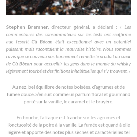
Stephen Bremner
, directeur général, a déclaré :
« Les
commentaires des consommateurs sur les tests ont réaffirmé
que l’esprit
Cù Bòcan
était exceptionnel avec un potentiel
puissant, mais racontaient la mauvaise histoire. Nous sommes
ravis que ce nouveau positionnement remette le produit au cœur
de
Cù Bòcan
pour accueillir les gens dans le monde du whisky
légèrement tourbé et des finitions inhabituelles qui s’y trouvent. »
Au nez, bel équilibre de notes boisées, d’agrumes et de
fumée douce. S’en suit comme un parfum floral et gourmand
porté sur la vanille, le caramel et le bruyère.
En bouche, l’attaque est franche sur les agrumes et
l’onctuosité de la poire à la vanille. La fumée est quand à elle
légère et apporte des notes plus sèches et caractérielles tel