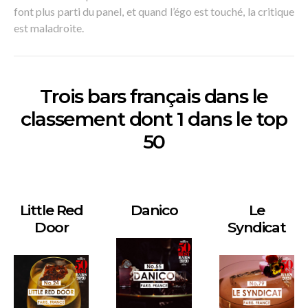
font plus parti du panel, et quand l’égo est touché, la critique
est maladroite.
Trois bars français dans le
classement dont 1 dans le top
50
Little Red
Danico
Le
Door
Syndicat