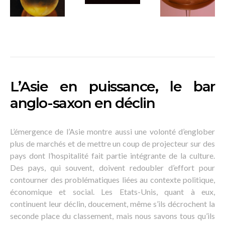
L’Asie en puissance, le bar
anglo-saxon en déclin
L’émergence de l’Asie montre aussi une volonté d’englober
plus de marchés et de mettre un coup de projecteur sur des
pays dont l’hospitalité fait partie intégrante de la culture.
Des pays, qui souvent, doivent redoubler d’effort pour
contourner des problématiques liées au contexte politique,
économique et social. Les Etats-Unis, quant à eux,
continuent leur déclin, doucement, même s’ils décrochent la
seconde place du classement, mais nous savons tous qu’ils