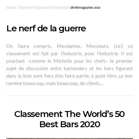
Source : Matthew Fergusson-Stewart pour
drinkmagazine.asia
Le nerf de la guerre
On l’aura compris, Mesdames, Messieurs, (sic) ce
classement est fait par l’industrie, pour l’industrie. Il est
pourtant –comme le Michelin pour les chefs– le premier
sujet de discussion entre bartenders et les bars figurant
dans la liste sont fiers d’en faire partie, à juste titre, ça leur
ramène beaucoup, mais beaucoup, de clients…
Classement The World’s 50
Best Bars 2020