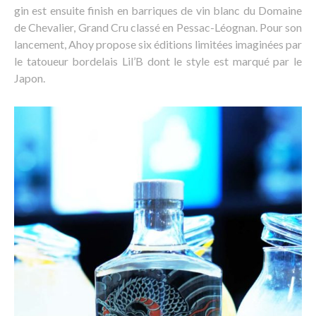
gin est ensuite finish en barriques de vin blanc du Domaine
de Chevalier, Grand Cru classé en Pessac-Léognan. Pour son
lancement, Ahoy propose six éditions limitées imaginées par
le tatoueur bordelais Lil’B dont le style est marqué par le
Japon.