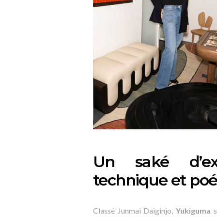
Un saké d’exc
technique et poés
Classé Junmai Daiginjo,
Yukiguma
s