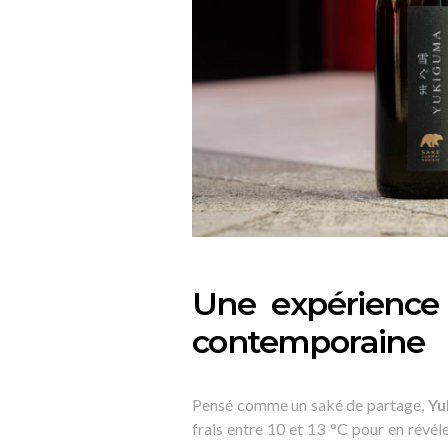
Une expérience 
contemporaine
Pensé comme un saké de partage,
Yu
frais entre 10 et 13 °C pour en révél