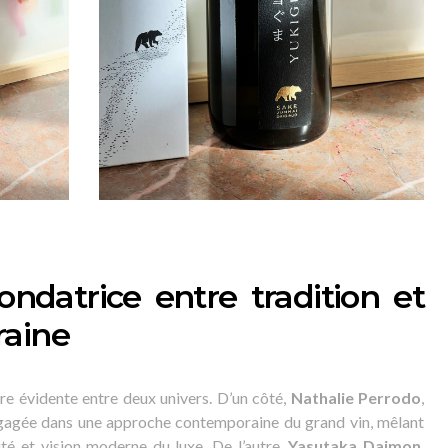
ndatrice entre tradition et
raine
tre évidente entre deux univers. D’un côté,
Nathalie Perrodo
,
engagée dans une approche contemporaine du grand vin, mêlant
lité et vision moderne du luxe. De l’autre,
Yasutaka Daimon
,