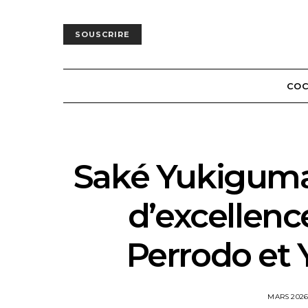
SOUSCRIRE
COC
Saké Yukiguma,
d’excellenc
Perrodo et
POSTED
MARS 202
ON