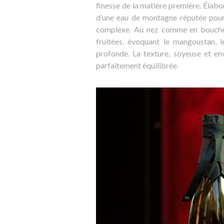
finesse de la matière première. Élabo
d’une eau de montagne réputée pour s
complexe. Au nez comme en bouch
fruitées, évoquant le mangoustan, 
profonde. La texture, soyeuse et env
parfaitement équilibrée.