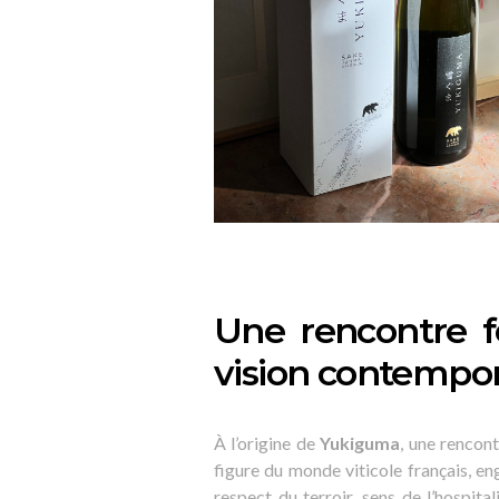
Une rencontre fo
vision contempo
À l’origine de
Yukiguma
, une rencon
figure du monde viticole français, 
respect du terroir, sens de l’hospita