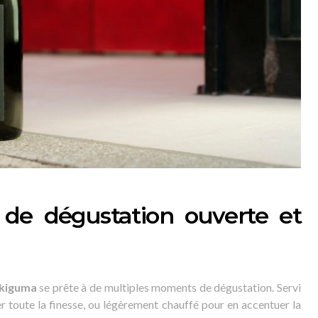
de dégustation ouverte et
kiguma
se prête à de multiples moments de dégustation. Servi
er toute la finesse, ou légèrement chauffé pour en accentuer la