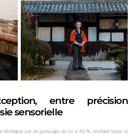
eption, entre précision
ie sensorielle
e distingue par un polissage du riz à 50 %, révélant toute la