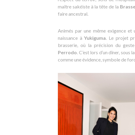
maître sakéiste à la tête de la
Brasse
faire ancestral.
Animés par une même exigence et un
naissance à
Yukiguma
. Le projet p
brasserie, où la précision du ges
Perrodo
. C’est lors d’un dîner, sous 
comme une évidence, symbole de force,