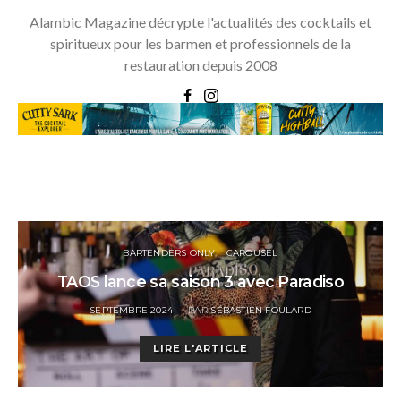
Alambic Magazine décrypte l'actualités des cocktails et
spiritueux pour les barmen et professionnels de la
restauration depuis 2008
BARTENDERS ONLY
CAROUSEL
TAOS lance sa saison 3 avec Paradiso
POSTED
SEPTEMBRE 2024
PAR
SÉBASTIEN FOULARD
ON
LIRE L'ARTICLE