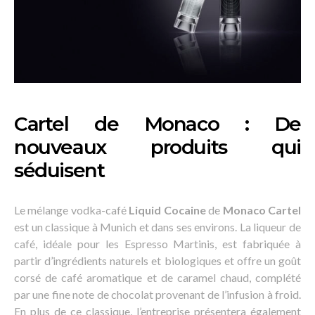
Cartel de Monaco : De
nouveaux produits qui
séduisent
Le mélange vodka-café
Liquid Cocaine
de
Monaco Cartel
est un classique à Munich et dans ses environs. La liqueur de
café, idéale pour les Espresso Martinis, est fabriquée à
partir d’ingrédients naturels et biologiques et offre un goût
corsé de café aromatique et de caramel chaud, complété
par une fine note de chocolat provenant de l’infusion à froid.
En plus de ce classique, l’entreprise présentera également