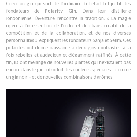
Créer un gin qui sort de l’ordinaire, tel était l’objectif des
fondateurs de
Polarity Gin
. Dans leur distillerie
londonienne, l’aventure rencontre la tradition. « La magie
opère à l’intersection de l’ordre et du chaos créatif, de la
compétition et de la collaboration, et de nos diverses
personnalités », expliquent les fondateurs Sanja et Selim. Ces
polarités ont donné naissance à deux gins contrastés, à la
fois rebelles et audacieux et élégamment raffinés. À cette
fin, ils ont mélangé de nouvelles plantes qui n’existaient pas
encore dans le gin, introduit des couleurs spéciales – comme
un gin noir – et de nouvelles combinaisons d’arômes.