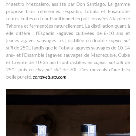
Maestro Mezcalero, assisté par Don Santiago. La gamme
propose trois références -Espadin, Tobala et Ensamble-
toutes cuites en four traditionnel en puit, broyées à la pierre
Tahoma et fermentées naturellement. La distillation quant à
elle diffère : l’Espadin -agaves cultivées de 8-10 ans et
jeunes agaves sauvages- est distillée en double
copper pot
still
de 250L tandis que le Tobala -agaves sauvages de 10-14
ans- et l’Ensamble (agaves sauvages de Madrecuixe, Cuixe
et Coyote de 10-35 ans) sont distillés en
copper pot still
de
250L puis en
clay pot still
de 70L. Des mezcals d’une très
belle pureté.
cortevetusto.com