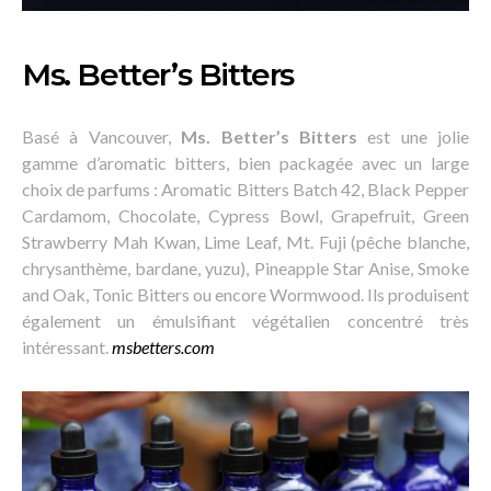
Ms. Better’s Bitters
Basé à Vancouver,
Ms. Better’s Bitters
est une jolie
gamme d’aromatic bitters, bien packagée avec un large
choix de parfums : Aromatic Bitters Batch 42, Black Pepper
Cardamom, Chocolate, Cypress Bowl, Grapefruit, Green
Strawberry Mah Kwan, Lime Leaf, Mt. Fuji (pêche blanche,
chrysanthème, bardane, yuzu), Pineapple Star Anise, Smoke
and Oak, Tonic Bitters ou encore Wormwood. Ils produisent
également un émulsifiant végétalien concentré très
intéressant.
msbetters.com