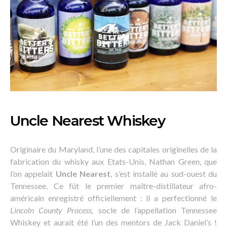
Uncle Nearest Whiskey
Originaire du Maryland, l’une des capitales originelles de la
fabrication du whisky aux Etats-Unis, Nathan Green, que
l’on appelait
Uncle Nearest
, s’est installé au sud-ouest du
Tennessee. Ce fût le premier maître-distillateur afro-
américain enregistré officiellement : il a perfectionné le
Lincoln County Process,
socle de l’appellation Tennessee
Whiskey et aurait été l’un des mentors de Jack Daniel’s !