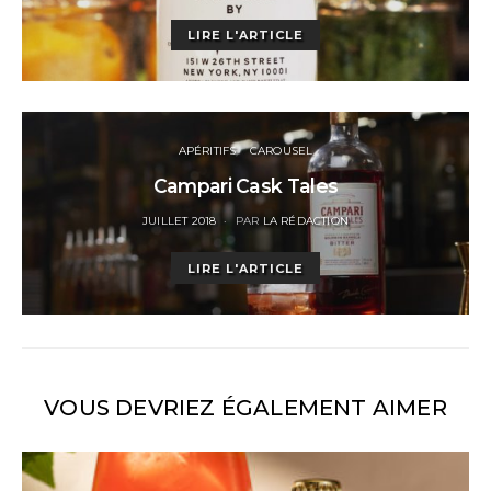
ON
LIRE L'ARTICLE
APÉRITIFS
CAROUSEL
Campari Cask Tales
POSTED
JUILLET 2018
PAR
LA RÉDACTION
ON
LIRE L'ARTICLE
VOUS DEVRIEZ ÉGALEMENT AIMER