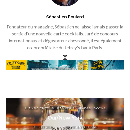
Sébastien Foulard
Fondateur du magazine, Sébastien ne laisse jamais passer la
sortie d'une nouvelle carte cocktails. Juré de concours
internationaux et dégustateur chevronné, il est également
co-propriétaire du Jefrey's bar à Paris.
ALAMBIC ON TOUR
BAR NEWS
HEADER
VODKA
Our/New York
POSTED
JUILLET 2018
PAR
SÉBASTIEN FOULARD