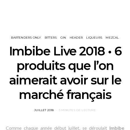
BARTENDERS ONLY
BITTERS
GIN
HEADER
LIQUEURS
MEZCAL
Imbibe Live 2018 • 6
produits que l’on
aimerait avoir sur le
marché français
POSTED
JUILLET 2018
3 MINUTES DE LECTURE
ON
Comme chaque année début juillet, se déroulait
Imbibe