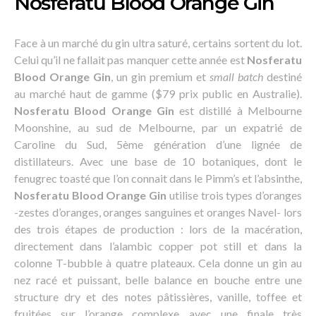
Nosferatu Blood Orange Gin
Face à un marché du gin ultra saturé, certains sortent du lot.
Celui qu’il ne fallait pas manquer cette année est
Nosferatu
Blood Orange Gin
, un gin premium et
small batch
destiné
au marché haut de gamme ($79 prix public en Australie).
Nosferatu Blood Orange Gin
est distillé à Melbourne
Moonshine, au sud de Melbourne, par un expatrié de
Caroline du Sud, 5ème génération d’une lignée de
distillateurs. Avec une base de 10 botaniques, dont le
fenugrec toasté que l’on connait dans le Pimm’s et l’absinthe,
Nosferatu Blood Orange Gin
utilise trois types d’oranges
-zestes d’oranges, oranges sanguines et oranges Navel- lors
des trois étapes de production : lors de la macération,
directement dans l’alambic copper pot still et dans la
colonne T-bubble à quatre plateaux. Cela donne un gin au
nez racé et puissant, belle balance en bouche entre une
structure dry et des notes pâtissières, vanille, toffee et
fruitées sur l’orange complexe avec une finale très