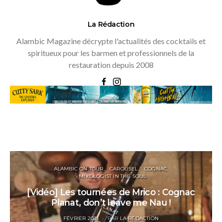
La Rédaction
Alambic Magazine décrypte l'actualités des cocktails et
spiritueux pour les barmen et professionnels de la
restauration depuis 2008
ALAMBIC ON TOUR
CAROUSEL
COGNAC
MIXOLOGIST IN THE SOUL
[Vidéo] Les tournées de Mrico : Cognac
Planat, don’t leave me Nau !
POSTED
FÉVRIER 2021
PAR
LA RÉDACTION