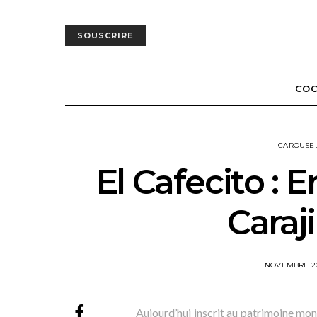
SOUSCRIRE
COC
CAROUSE
El Cafecito : 
Caraj
POSTED
NOVEMBRE 2
ON
Aujourd’hui inscrit au patrimoine mond