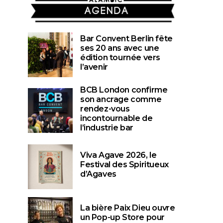
AGENDA
Bar Convent Berlin fête
ses 20 ans avec une
édition tournée vers
l’avenir
BCB London confirme
son ancrage comme
rendez-vous
incontournable de
l’industrie bar
Viva Agave 2026, le
Festival des Spiritueux
d’Agaves
ABSINTHE & ANIS
CAROUSEL
CAROUSEL
WHAT TO 
Pastis Képi Blanc :
La bière Paix Dieu ouvre
Rhum Clémen
quand la tradition
un Pop-up Store pour
son « Histo
légionnaire s’exprime