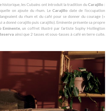
 historique, les Cubains ont introduit la tradition du
Carajillo
:
aquelle on ajoute du rhum. Le
Carajillo
date de l’occupation
langeaient du rhum et du café pour se donner du courage («
i a donné corajillo puis carajillo). Eminente présente sa propre
to Eminente
, un coffret illustré par l’artiste Sophy Hollington
Reserva
ainsi que 2 tasses et sous-tasses à café en terre cuite.