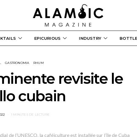
KTAILS
EPICURIOUS
INDUSTRY
BOTTL
L
GASTRONOMIA
RHUM
Eminente revisite le
illo cubain
022
1 MINUTES DE LECTURE
ial de l’UNESCO, la caféiculture est installée sur l’île de Cuba