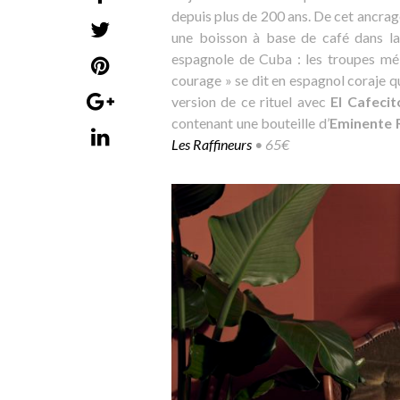
depuis plus de 200 ans. De cet ancrage
une boisson à base de café dans l
espagnole de Cuba : les troupes mé
courage » se dit en espagnol coraje qu
version de ce rituel avec
El Cafeci
contenant une bouteille d’
Eminente 
Les Raffineurs
• 65€