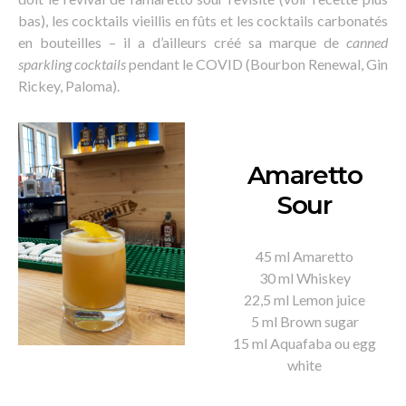
bas), les cocktails vieillis en fûts et les cocktails carbonatés
en bouteilles – il a d’ailleurs créé sa marque de
canned
sparkling cocktails
pendant le COVID (Bourbon Renewal, Gin
Rickey, Paloma).
Amaretto
Sour
45 ml Amaretto
30 ml Whiskey
22,5 ml Lemon juice
5 ml Brown sugar
15 ml Aquafaba ou egg
white