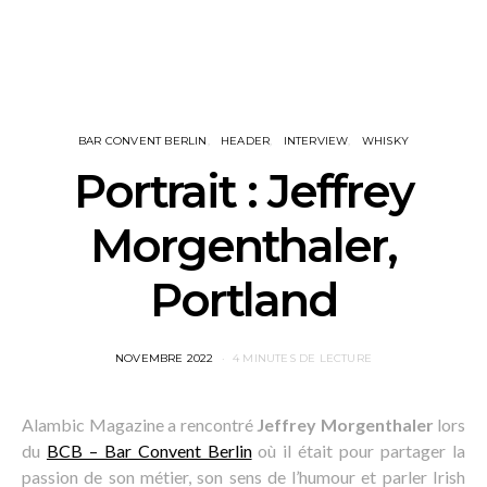
BAR CONVENT BERLIN
HEADER
INTERVIEW
WHISKY
Portrait : Jeffrey
Morgenthaler,
Portland
POSTED
NOVEMBRE 2022
4 MINUTES DE LECTURE
ON
Alambic Magazine a rencontré
Jeffrey Morgenthaler
lors
du
BCB – Bar Convent Berlin
où il était pour partager la
passion de son métier, son sens de l’humour et parler Irish