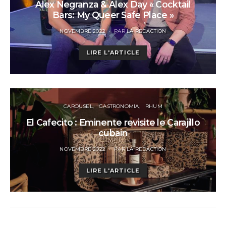
Alex Negranza & Alex Day « Cocktail
Bars: My Queer Safe Place »
POSTED
NOVEMBRE 2022
PAR
LA RÉDACTION
ON
LIRE L'ARTICLE
CAROUSEL
GASTRONOMIA
RHUM
El Cafecito : Eminente revisite le Carajillo
cubain
POSTED
NOVEMBRE 2022
PAR
LA RÉDACTION
ON
LIRE L'ARTICLE