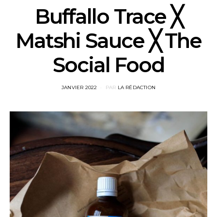
Buffallo Trace ╳
Matshi Sauce ╳ The
Social Food
POSTED
JANVIER 2022
PAR
LA RÉDACTION
ON