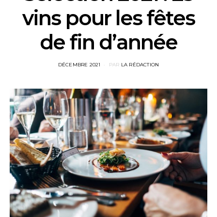
vins pour les fêtes
de fin d’année
POSTED
DÉCEMBRE 2021
PAR
LA RÉDACTION
ON