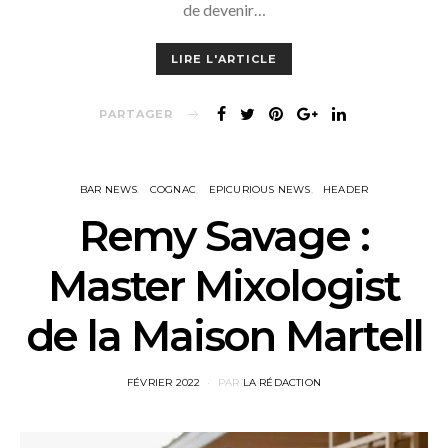
de devenir…
LIRE L'ARTICLE
PARTAGER
BAR NEWS
COGNAC
EPICURIOUS NEWS
HEADER
Remy Savage :
Master Mixologist
de la Maison Martell
POSTED
FÉVRIER 2022
PAR
LA RÉDACTION
ON