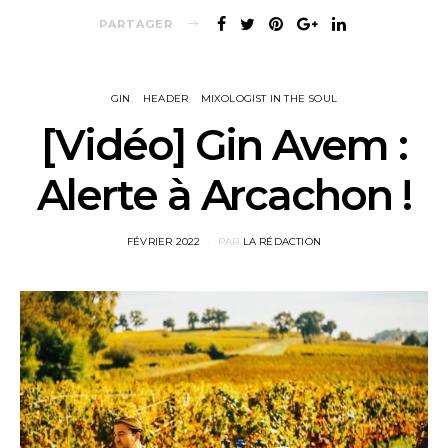
PARTAGER
GIN
HEADER
MIXOLOGIST IN THE SOUL
[Vidéo] Gin Avem :
Alerte à Arcachon !
POSTED
FÉVRIER 2022
PAR
LA RÉDACTION
ON