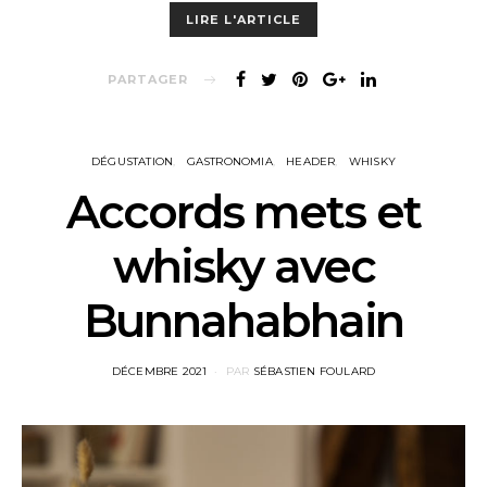
LIRE L'ARTICLE
PARTAGER
DÉGUSTATION
GASTRONOMIA
HEADER
WHISKY
Accords mets et
whisky avec
Bunnahabhain
POSTED
DÉCEMBRE 2021
PAR
SÉBASTIEN FOULARD
ON