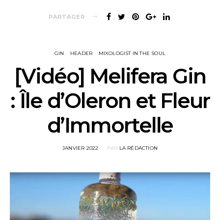
PARTAGER
GIN
HEADER
MIXOLOGIST IN THE SOUL
[Vidéo] Melifera Gin
: Île d’Oleron et Fleur
d’Immortelle
POSTED
JANVIER 2022
PAR
LA RÉDACTION
ON