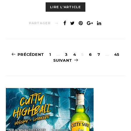
LIRE L'ARTICLE
PARTAGER
Navigation
PRÉCÉDENT
1
…
3
4
5
6
7
…
45
SUIVANT
des
articles