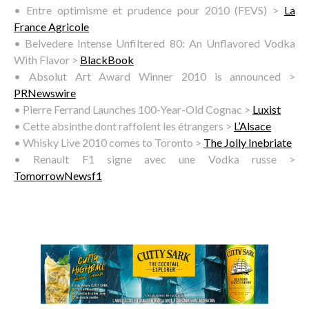
• Entre optimisme et prudence pour 2010 (FEVS) >
La
France Agricole
• Belvedere Intense Unfiltered 80: An Unflavored Vodka
With Flavor >
BlackBook
• Absolut Art Award Winner 2010 is announced >
PRNewswire
• Pierre Ferrand Launches 100-Year-Old Cognac >
Luxist
• Cette absinthe dont raffolent les étrangers >
L’Alsace
• Whisky Live 2010 comes to Toronto >
The Jolly Inebriate
• Renault F1 signe avec une Vodka russe >
TomorrowNewsf1