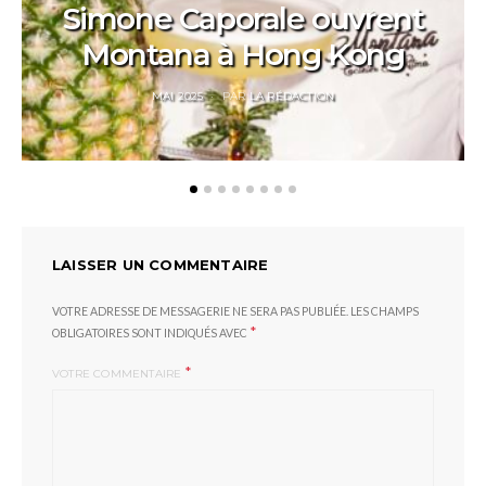
Simone Caporale ouvrent
Montana à Hong Kong
POSTED
MAI 2025
PAR
LA RÉDACTION
ON
LAISSER UN COMMENTAIRE
VOTRE ADRESSE DE MESSAGERIE NE SERA PAS PUBLIÉE.
LES CHAMPS
*
OBLIGATOIRES SONT INDIQUÉS AVEC
*
VOTRE COMMENTAIRE