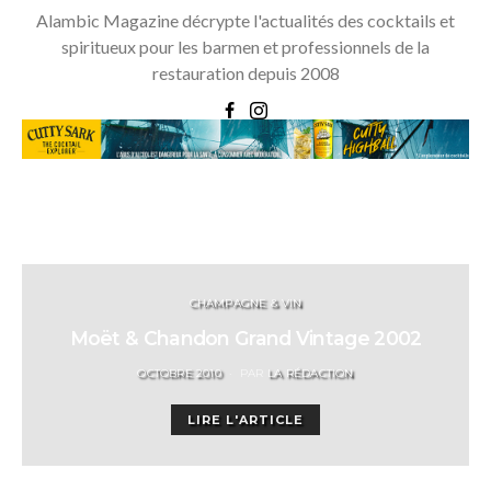
Alambic Magazine décrypte l'actualités des cocktails et
spiritueux pour les barmen et professionnels de la
restauration depuis 2008
CHAMPAGNE & VIN
Moët & Chandon Grand Vintage 2002
POSTED
OCTOBRE 2010
PAR
LA RÉDACTION
ON
LIRE L'ARTICLE