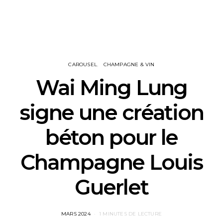
CAROUSEL
CHAMPAGNE & VIN
Wai Ming Lung
signe une création
béton pour le
Champagne Louis
Guerlet
POSTED
MARS 2024
1 MINUTES DE LECTURE
ON