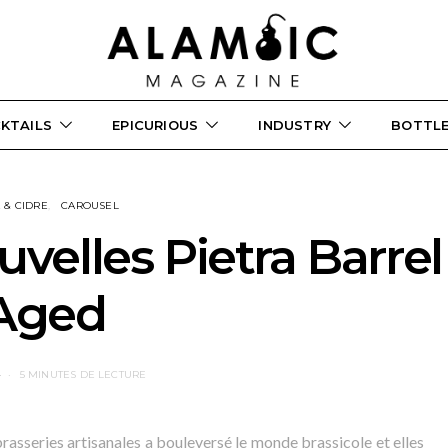
KTAILS
EPICURIOUS
INDUSTRY
BOTTL
 & CIDRE
CAROUSEL
ouvelles Pietra Barrel
Aged
4
5 MINUTES DE LECTURE
rasseries artisanales a bouleversé le monde brassicole et elles