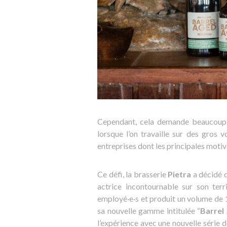
Cependant, cela demande beaucoup d’
lorsque l’on travaille sur des gros
entreprises dont les principales motiv
Ce défi, la brasserie
Pietra
a décidé d
actrice incontournable sur son terri
employé·e·s et produit un volume de 
sa nouvelle gamme intitulée “
Barrel
l’expérience avec une nouvelle série d