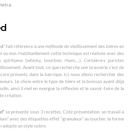
ietra
.
ed
ed
” fait référence à une méthode de vieillissement des bières en
l ou non. Habituellement cette technique est réalisée avec des
spiritueux (whisky, bourbon, rhum,…). Certain·e·s puristes
illissement. Avant tout, ce que recherche une brasserie c’est de
core présents dans la barrique. Ici, nous allons rechercher des
eurs. Le choix entre le type de bière et la boisson ayant déjà
din, ainsi il met en exergue la réflexion et le savoir-faire de la
te création.
d”
se présente sous 3 recettes. Côté présentation, un travail a
mium” avec des étiquettes effet “granuleux” au toucher, la forme
gn adopte un style sobre.