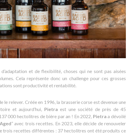
adaptation et de flexibilité, choses qui ne sont pas aisées
 volumes. Cela représente donc un challenge pour ces grosses
ations sont productivité et rentabilité.
e le relever. Créée en 1996, la brasserie corse est devenue une
toire et aujourd’hui,
Pietra
est une société de près de 45
137 000 hectolitres de bière par an ! En 2022,
Pietra
a dévoilé
 Aged
” avec trois recettes. En 2023, elle décide de renouveler
e trois recettes différentes : 37 hectolitres ont été produits ce