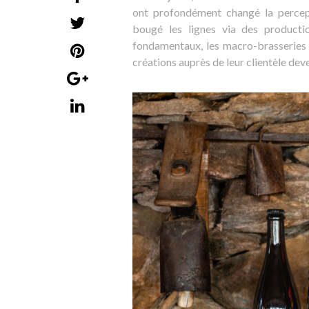
ont profondément changé la percep
bougé les lignes via des producti
fondamentaux, les macro-brasseries 
créations auprès de leur clientèle de