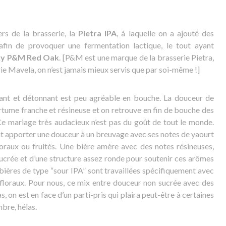
ers de la brasserie, la
Pietra IPA
, à laquelle on a ajouté des
afin de provoquer une fermentation lactique, le tout ayant
sky P&M Red Oak
. [P&M est une marque de la brasserie Pietra,
rie Mavela, on n’est jamais mieux servis que par soi-même !]
nt et détonnant est peu agréable en bouche. La douceur de
rtume franche et résineuse et on retrouve en fin de bouche des
 Ce mariage très audacieux n’est pas du goût de tout le monde.
ent apporter une douceur à un breuvage avec ses notes de yaourt
oraux ou fruités. Une bière amère avec des notes résineuses,
sucrée et d’une structure assez ronde pour soutenir ces arômes
 bières de type “sour IPA” sont travaillées spécifiquement avec
floraux. Pour nous, ce mix entre douceur non sucrée avec des
 on est en face d’un parti-pris qui plaira peut-être à certaines
bre, hélas.