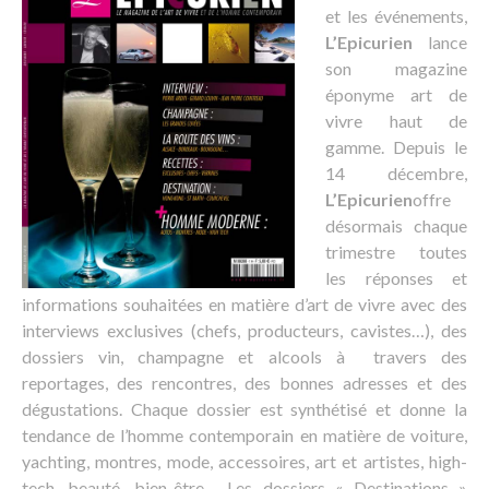
et les événements,
L’Epicurien
lance
son magazine
éponyme art de
vivre haut de
gamme. Depuis le
14 décembre,
L’Epicurien
offre
désormais chaque
trimestre toutes
les réponses et
informations souhaitées en matière d’art de vivre avec des
interviews exclusives (chefs, producteurs, cavistes…), des
dossiers vin, champagne et alcools à travers des
reportages, des rencontres, des bonnes adresses et des
dégustations. Chaque dossier est synthétisé et donne la
tendance de l’homme contemporain en matière de voiture,
yachting, montres, mode, accessoires, art et artistes, high-
tech, beauté, bien-être… Les dossiers « Destinations »