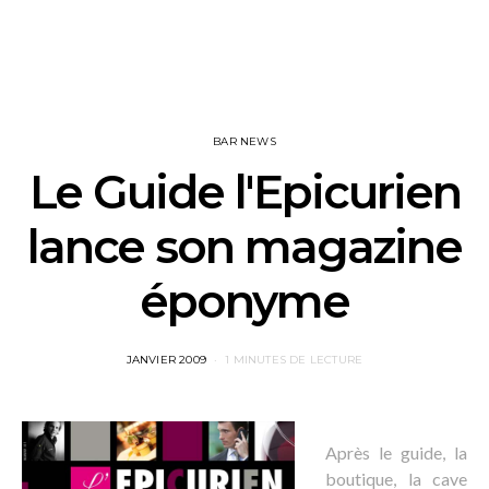
BAR NEWS
Le Guide l'Epicurien
lance son magazine
éponyme
POSTED
JANVIER 2009
1 MINUTES DE LECTURE
ON
Après le guide, la
boutique, la cave