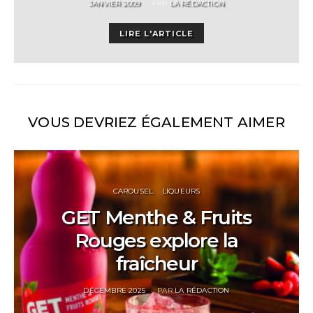
POSTED
JANVIER 2009
PAR
LA RÉDACTION
ON
LIRE L'ARTICLE
VOUS DEVRIEZ ÉGALEMENT AIMER
CAROUSEL
LIQUEURS
GET Menthe & Fruits
Rouges explore la
fraîcheur
POSTED
DÉCEMBRE 2025
PAR
LA RÉDACTION
ON