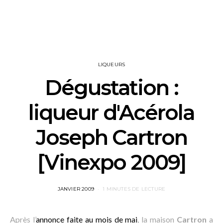
LIQUEURS
Dégustation :
liqueur d'Acérola
Joseph Cartron
[Vinexpo 2009]
POSTED
JANVIER 2009
1 MINUTES DE LECTURE
ON
Après l’
annonce faite au mois de mai
, la maison
Cartron
a