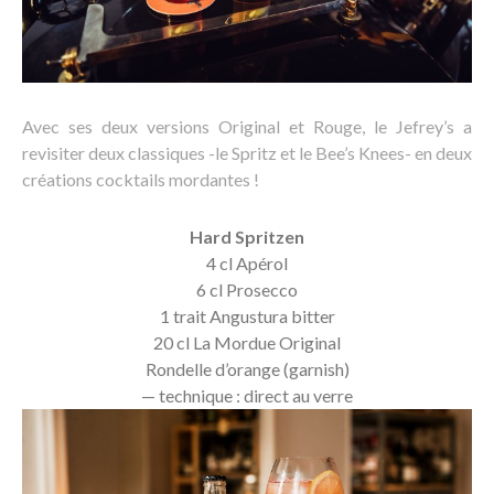
Avec ses deux versions Original et Rouge, le Jefrey’s a
revisiter deux classiques -le Spritz et le Bee’s Knees- en deux
créations cocktails mordantes !
Hard Spritzen
4 cl Apérol
6 cl Prosecco
1 trait Angustura bitter
20 cl La Mordue Original
Rondelle d’orange (garnish)
— technique : direct au verre