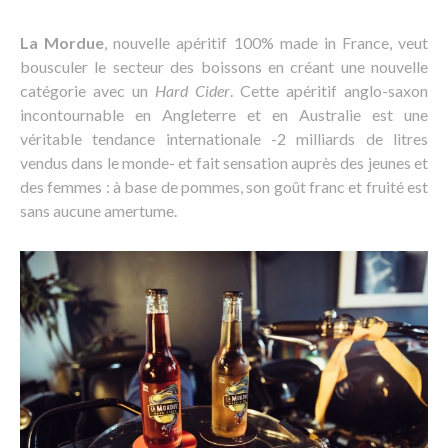
La Mordue
, nouvelle apéritif 100% made in France, veut
bousculer le secteur des boissons en créant une nouvelle
catégorie avec un
Hard Cider
. Cette apéritif anglo-saxon
incontournable en Angleterre et en Australie est une
véritable tendance internationale -2 milliards de litres
vendus dans le monde- et fait sensation auprès des jeunes et
des femmes : à base de pommes, son goût franc et fruité est
sans aucune amertume.