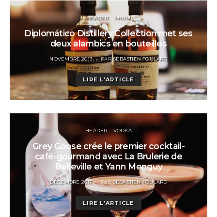
HEADER
RHUM
Diplomático Distillery Collection met ses
deux alambics en bouteilles
POSTED
NOVEMBRE 2017
PAR
SÉBASTIEN FOULARD
ON
LIRE L'ARTICLE
HEADER
VODKA
Grey Goose crée le premier cocktail-
café-gourmand avec La Brulerie de
Belleville et Yann Menguy
POSTED
DÉCEMBRE 2017
PAR
SÉBASTIEN FOULARD
ON
LIRE L'ARTICLE