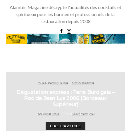
Alambic Magazine décrypte l'actualités des cocktails et
spiritueux pour les barmen et professionnels de la
restauration depuis 2008
CHAMPAGNE & VIN
DÉGUSTATION
Dégustation express : Terra Burdigala –
Roc de Jean Lys 2006 (Bordeaux
Supérieur)
POSTED
JANVIER 2008
PAR
LA RÉDACTION
ON
LIRE L'ARTICLE