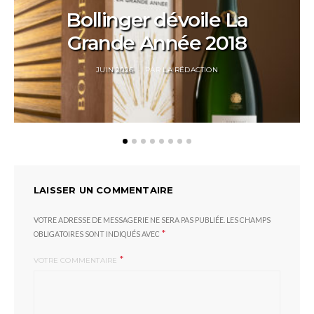
Bollinger dévoile La
Grande Année 2018
POSTED
JUIN 2026
PAR
LA RÉDACTION
ON
LAISSER UN COMMENTAIRE
VOTRE ADRESSE DE MESSAGERIE NE SERA PAS PUBLIÉE.
LES CHAMPS
*
OBLIGATOIRES SONT INDIQUÉS AVEC
*
VOTRE COMMENTAIRE