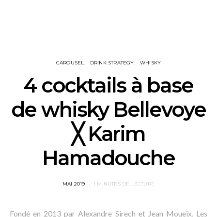
CAROUSEL
DRINK STRATEGY
WHISKY
4 cocktails à base
de whisky Bellevoye
╳ Karim
Hamadouche
POSTED
MAI 2019
1 MINUTES DE LECTURE
ON
Fondé en 2013 par Alexandre Sirech et Jean Moueix, Les