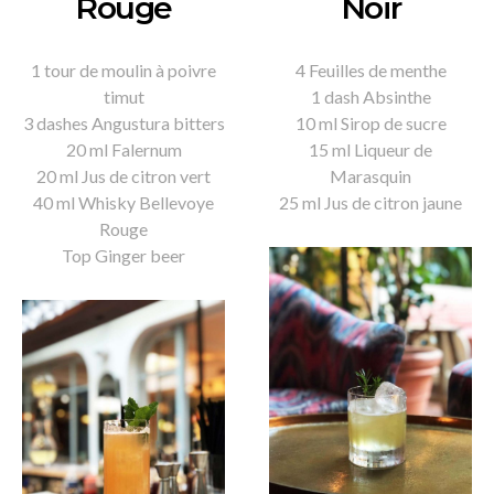
Rouge
Noir
1 tour de moulin à poivre
4 Feuilles de menthe
timut
1 dash Absinthe
3 dashes Angustura bitters
10 ml Sirop de sucre
20 ml Falernum
15 ml Liqueur de
20 ml Jus de citron vert
Marasquin
40 ml Whisky Bellevoye
25 ml Jus de citron jaune
Rouge
Top Ginger beer