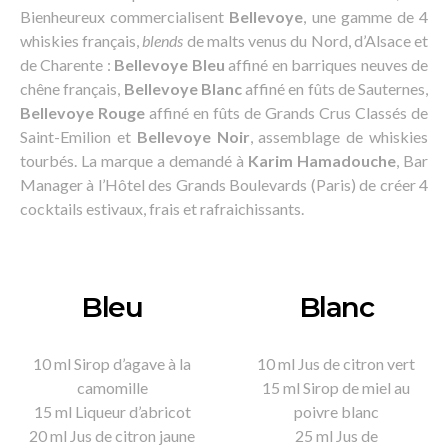
Bienheureux commercialisent
Bellevoye
, une gamme de 4
whiskies français,
blends
de malts venus du Nord, d’Alsace et
de Charente :
Bellevoye Bleu
affiné en barriques neuves de
chêne français,
Bellevoye Blanc
affiné en fûts de Sauternes,
Bellevoye Rouge
affiné en fûts de Grands Crus Classés de
Saint-Emilion et
Bellevoye Noir
, assemblage de whiskies
tourbés. La marque a demandé à
Karim Hamadouche
, Bar
Manager à l’Hôtel des Grands Boulevards (Paris) de créer 4
cocktails estivaux, frais et rafraichissants.
Bleu
Blanc
10 ml Sirop d’agave à la
10 ml Jus de citron vert
camomille
15 ml Sirop de miel au
15 ml Liqueur d’abricot
poivre blanc
20 ml Jus de citron jaune
25 ml Jus de