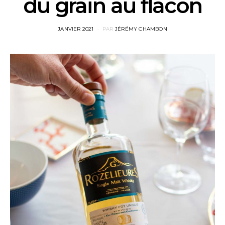
du grain au flacon
POSTED
JANVIER 2021
PAR
JÉRÉMY CHAMBON
ON