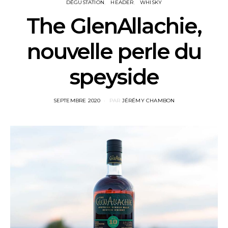
DÉGUSTATION
HEADER
WHISKY
The GlenAllachie,
nouvelle perle du
speyside
POSTED
SEPTEMBRE 2020
PAR
JÉRÉMY CHAMBON
ON