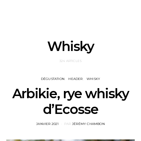
Whisky
324 ARTICLES
DÉGUSTATION
HEADER
WHISKY
Arbikie, rye whisky
d’Ecosse
POSTED
JANVIER 2021
PAR
JÉRÉMY CHAMBON
ON