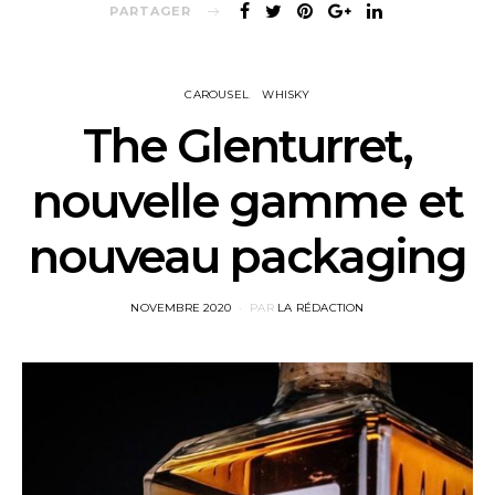
PARTAGER
CAROUSEL
WHISKY
The Glenturret,
nouvelle gamme et
nouveau packaging
POSTED
NOVEMBRE 2020
PAR
LA RÉDACTION
ON