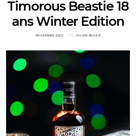
Timorous Beastie 18
ans Winter Edition
POSTED
NOVEMBRE 2020
PAR
JULIEN BILGER
ON