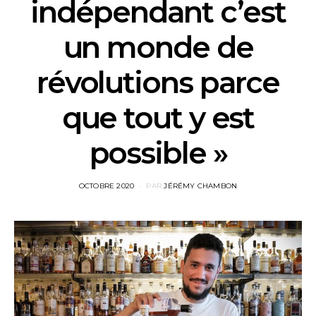
indépendant c’est
un monde de
révolutions parce
que tout y est
possible »
POSTED
OCTOBRE 2020
PAR
JÉRÉMY CHAMBON
ON