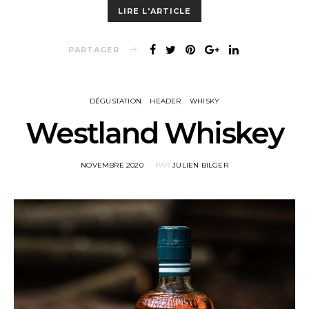
LIRE L'ARTICLE
PARTAGER
DÉGUSTATION
HEADER
WHISKY
Westland Whiskey
POSTED
NOVEMBRE 2020
PAR
JULIEN BILGER
ON