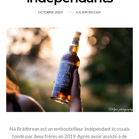
POSTED
OCTOBRE 2020
PAR
JULIEN BILGER
ON
Na Bràithrean est un embouteilleur indépendant écossais
fondé par deux frères en 2019. Après avoir assisté à de