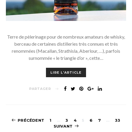
Terre de pèlerinage pour de nombreux amateurs de whisky,
berceau de certaines distilleries très connues et très
renommées (Macallan, Strathisla, Aberlour, …), parfois
surnommée « le triangle d’or », cette…
LIRE L'ARTICLE
PARTAGER
Navigation
PRÉCÉDENT
1
…
3
4
5
6
7
…
33
SUIVANT
des