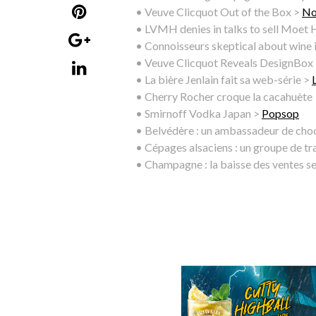
• Veuve Clicquot Out of the Box >
No
• LVMH denies in talks to sell Moet
• Connoisseurs skeptical about wine 
• Veuve Clicquot Reveals DesignBox 
• La bière Jenlain fait sa web-série >
• Cherry Rocher croque la cacahuète
• Smirnoff Vodka Japan >
Popsop
• Belvédère : un ambassadeur de choc
• Cépages alsaciens : un groupe de tr
• Champagne : la baisse des ventes s