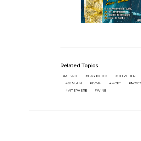
Related Topics
ALSACE
BAG IN BOX
BELVEDERE
JENLAIN
LVMH
MOET
NOTC
VITISPHERE
WINE