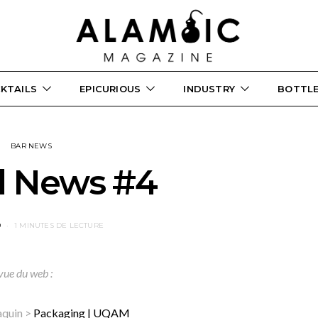
KTAILS
EPICURIOUS
INDUSTRY
BOTTL
BAR NEWS
l News #4
9
1 MINUTES DE LECTURE
vue du web :
aquin >
Packaging | UQAM