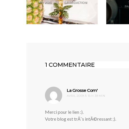
POSTED
MAI 2025
PAR
LA RÉDACTION
ON
PA
1 COMMENTAIRE
dit :
La Grosse Com'
AVRIL 2009 À 15 H 39 MIN
Merci pour le lien :).
Votre blog est trÃ¨s intÃ©ressant ;).