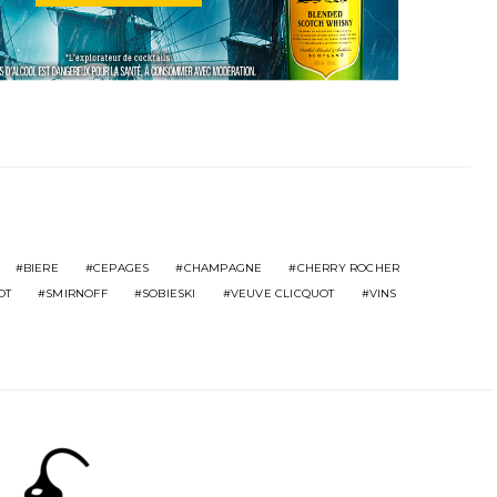
BIERE
CEPAGES
CHAMPAGNE
CHERRY ROCHER
OT
SMIRNOFF
SOBIESKI
VEUVE CLICQUOT
VINS