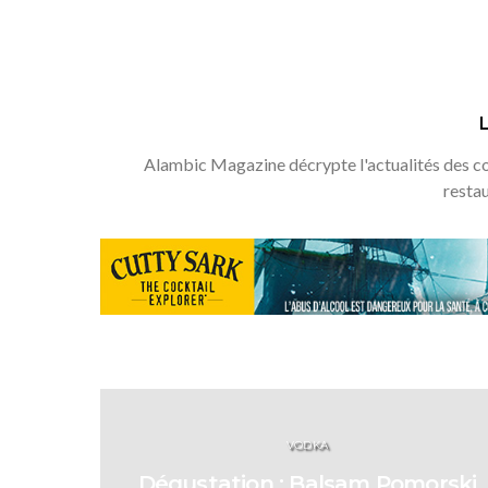
Alambic Magazine décrypte l'actualités des coc
resta
VODKA
Dégustation : Balsam Pomorski