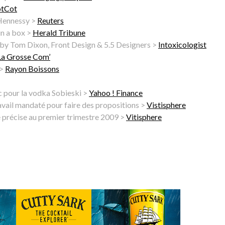
tCot
 Hennessy >
Reuters
in a box >
Herald Tribune
by Tom Dixon, Front Design & 5.5 Designers >
Intoxicologist
La Grosse Com’
 >
Rayon Boissons
 pour la vodka Sobieski >
Yahoo ! Finance
avail mandaté pour faire des propositions >
Vistisphere
e précise au premier trimestre 2009 >
Vitisphere