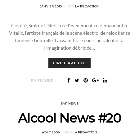
POSTED
JANVIER 2010
PAR
LA RÉDACTION
ON
Cet été, Smirnoff Red crée l’événement en demandant à
Vitalic, l’artiste français de la scène électro, de relooker sa
fameuse bouteille. Laissant libre cours au talent et à
l’imagination débridée…
LIRE L'ARTICLE
PARTAGER
BAR NEWS
Alcool News #20
POSTED
AOÛT 2009
PAR
LA RÉDACTION
ON