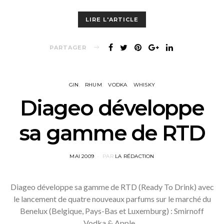
LIRE L'ARTICLE
PARTAGER
GIN
RHUM
VODKA
WHISKY
Diageo développe
sa gamme de RTD
POSTED
MAI 2009
PAR
LA RÉDACTION
ON
Diageo développe sa gamme de RTD (Ready To Drink) avec
le lancement de quatre nouveaux parfums sur le marché du
Benelux (Belgique, Pays-Bas et Luxemburg) : Smirnoff
Vodka & Apple…