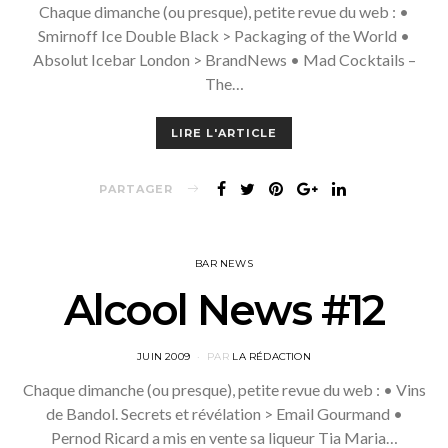
Chaque dimanche (ou presque), petite revue du web : •
Smirnoff Ice Double Black > Packaging of the World •
Absolut Icebar London > BrandNews • Mad Cocktails –
The…
LIRE L'ARTICLE
PARTAGER
BAR NEWS
Alcool News #12
POSTED
JUIN 2009
PAR
LA RÉDACTION
ON
Chaque dimanche (ou presque), petite revue du web : • Vins
de Bandol. Secrets et révélation > Email Gourmand •
Pernod Ricard a mis en vente sa liqueur Tia Maria…