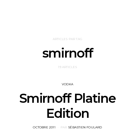
ARTICLES PAR TAG
smirnoff
19 ARTICLES
VODKA
Smirnoff Platine
Edition
POSTED
OCTOBRE 2011
PAR
SÉBASTIEN FOULARD
ON