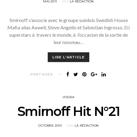
POSTED
MAI 2011
PAR
LA RÉDACTION
ON
Smirnoff s’associe avec le groupe suédois Swedish House
Mafia alias Axwell, Steve Angello et Sabestian Ingrosso, DJ
superstars à travers le monde, à l’occasion de la sortie de
leur nouveau…
LIRE L'ARTICLE
PARTAGER
VODKA
Smirnoff Hit N°21
POSTED
OCTOBRE 2010
PAR
LA RÉDACTION
ON