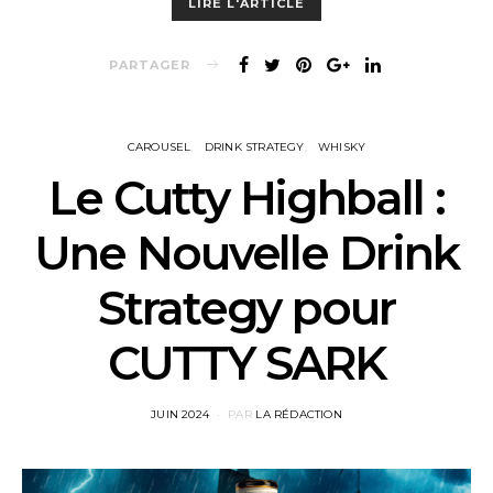
LIRE L'ARTICLE
PARTAGER
CAROUSEL
DRINK STRATEGY
WHISKY
Le Cutty Highball :
Une Nouvelle Drink
Strategy pour
CUTTY SARK
POSTED
JUIN 2024
PAR
LA RÉDACTION
ON