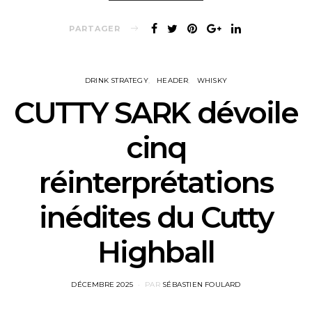
PARTAGER
DRINK STRATEGY
HEADER
WHISKY
CUTTY SARK dévoile
cinq
réinterprétations
inédites du Cutty
Highball
POSTED
DÉCEMBRE 2025
PAR
SÉBASTIEN FOULARD
ON