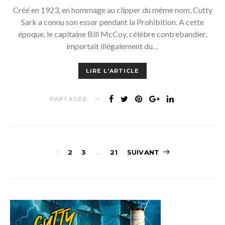
Créé en 1923, en hommage au clipper du même nom, Cutty
Sark a connu son essor pendant la Prohibition. A cette
époque, le capitaine Bill McCoy, célèbre contrebandier,
importait illégalement du…
LIRE L'ARTICLE
PARTAGER
Navigation
1
2
3
…
21
SUIVANT
des
articles