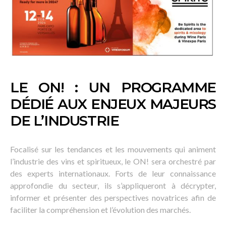
LE ON! : UN PROGRAMME
DÉDIÉ AUX ENJEUX MAJEURS
DE L’INDUSTRIE
Focalisé sur les tendances et les mouvements qui animent
l’industrie des vins et spiritueux, le ON! sera orchestré par
des experts internationaux. Forts de leur connaissance
approfondie du secteur, ils s’appliqueront à décrypter,
informer et présenter des perspectives novatrices afin de
faciliter la compréhension et l’évolution des marchés.