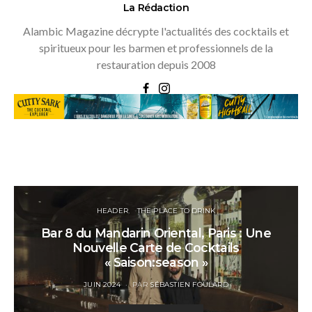
La Rédaction
Alambic Magazine décrypte l'actualités des cocktails et
spiritueux pour les barmen et professionnels de la
restauration depuis 2008
HEADER
THE PLACE TO DRINK
Bar 8 du Mandarin Oriental, Paris : Une
Nouvelle Carte de Cocktails
« Saison:season »
POSTED
JUIN 2024
PAR
SÉBASTIEN FOULARD
ON