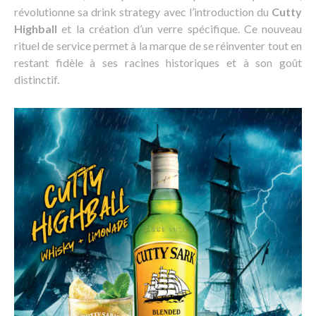
révolutionne sa drink strategy avec l’introduction du
Cutty
Highball
et la création d’un verre spécifique. Ce nouveau
rituel de service permet à la marque de se réinventer tout en
restant fidèle à ses racines historiques et à son goût
distinctif.