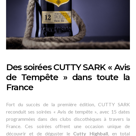
Des soirées CUTTY SARK « Avis
de Tempête » dans toute la
France
Fort du succès de la première édition, CUTTY SARK
reconduit ses soirées « Avis de tempête », avec 15 dates
programmées dans des clubs discothèques à travers la
France. Ces soirées offrent une occasion unique de
découvrir et de déguster le
Cutty Highball
, en total