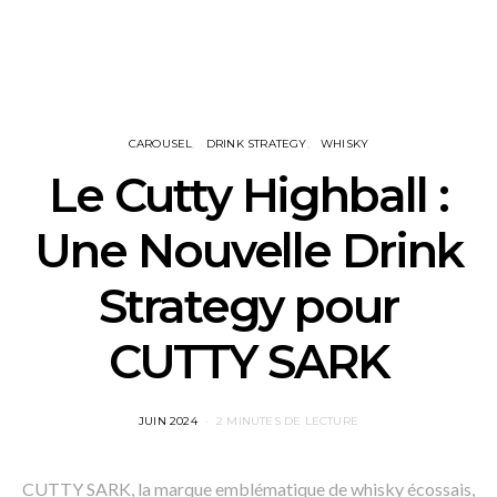
CAROUSEL
DRINK STRATEGY
WHISKY
Le Cutty Highball :
Une Nouvelle Drink
Strategy pour
CUTTY SARK
POSTED
JUIN 2024
2 MINUTES DE LECTURE
ON
CUTTY SARK, la marque emblématique de whisky écossais,