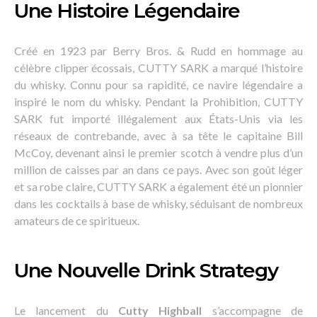
Une Histoire Légendaire
Créé en 1923 par Berry Bros. & Rudd en hommage au
célèbre clipper écossais, CUTTY SARK a marqué l’histoire
du whisky. Connu pour sa rapidité, ce navire légendaire a
inspiré le nom du whisky. Pendant la Prohibition, CUTTY
SARK fut importé illégalement aux États-Unis via les
réseaux de contrebande, avec à sa tête le capitaine Bill
McCoy, devenant ainsi le premier scotch à vendre plus d’un
million de caisses par an dans ce pays. Avec son goût léger
et sa robe claire, CUTTY SARK a également été un pionnier
dans les cocktails à base de whisky, séduisant de nombreux
amateurs de ce spiritueux.
Une Nouvelle Drink Strategy
Le lancement du
Cutty Highball
s’accompagne de