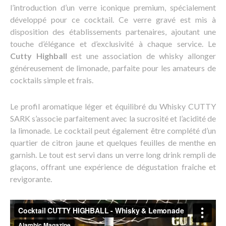
l’introduction d’un verre iconique premium, spécialement
développé pour ce cocktail. Ce verre gravé est mis à
disposition des établissements partenaires, ajoutant une
touche d’élégance et d’exclusivité à chaque service. Le
Cutty Highball
est une association de whisky allonger
généreusement de limonade, parfaite pour les amateurs de
cocktails simple et frais.
Le profil aromatique léger et équilibré du Whisky CUTTY
SARK s’associe parfaitement avec la sucrosité et l’acidité de
la limonade. Le cocktail peut également être complété d’un
quartier de citron jaune et quelques feuilles de menthe en
garnish. Le tout est servi dans un verre long drink rempli de
glaçons, offrant une expérience de dégustation fraîche et
revigorante.