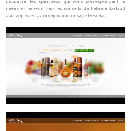
découvrir les spiritueux qui vous correspondent le
mieux
et recevoir tous les
conseils de Fabrice Jarlaud
pour apprécier votre dégustation à sa juste valeur.