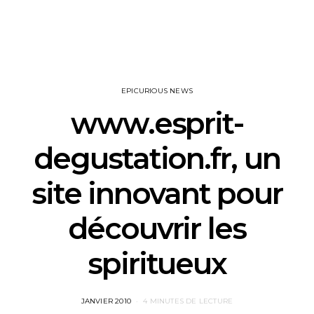
EPICURIOUS NEWS
www.esprit-
degustation.fr, un
site innovant pour
découvrir les
spiritueux
POSTED
JANVIER 2010
4 MINUTES DE LECTURE
ON