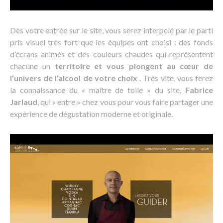
Dès votre entrée sur le site, vous serez interpelé par le parti
pris visuel très fort que les équipes ont choisi : des fonds
d’écrans animés et des couleurs chaudes qui représentent
chacune un
territoire et vous plongent au cœur de
l’univers de l’alcool de votre choix
. Très vite, vous ferez
la connaissance du « maître de toile » du site,
Fabrice
Jarlaud
, qui « entre » chez vous pour vous faire partager une
expérience de dégustation moderne et originale.