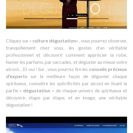
Cliquez sur «
culture dégustation
« , vous pourrez observer,
tranquillement chez vous, les gestes d’un véritable
professionnel et découvrir comment apprécier la robe,
humer les parfums, par saccades, et déguster au mieux votre
alcool… Et oui ! Sur , vous pourrez lire les
conseils précieux
d’experts
sur la meilleure façon de déguster chaque
spiritueux, connaître les spécificités par alcool en lisant la
partie «
dégustation
» de chaque univers de spiritueux et
découvrir, étape par étape, et en image, une véritable
dégustation !