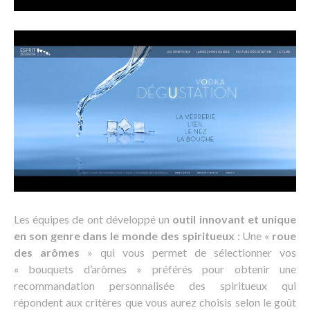
Les équipes de ont développé un
outil innovant et unique
en son genre dans le monde des spiritueux
: Une «
roue
des arômes
» qui vous permet de sélectionner vos
« bouquets d’arômes » préférés pour obtenir une
recommandation personnalisée des spiritueux qui
répondent aux critères que vous aurez choisis selon le goût