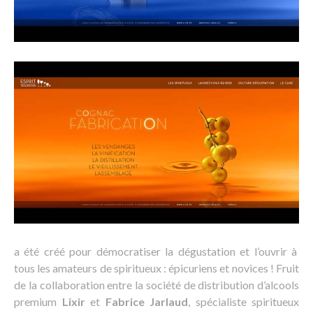
a été créé pour démocratiser la dégustation et l’ouvrir à
tous les amateurs de spiritueux : épicuriens et novices ! Fruit
de la collaboration entre la société de distribution d’alcools
premium
Lixir
et
Fabrice Jarlaud
, spécialiste spiritueux