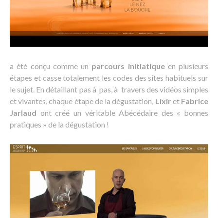
a été conçu comme un
parcours initiatique
en plusieurs
étapes et casse totalement les codes des sites habituels sur
le sujet. En détaillant pas à pas, à travers des vidéos simples
et vivantes, chaque étape de la dégustation,
Lixir
et
Fabrice
Jarlaud
ont créé un véritable Abécédaire des « bonnes
pratiques » de la dégustation !