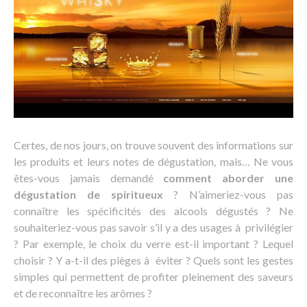
Certes, de nos jours, on trouve souvent des informations sur
les produits et leurs notes de dégustation, mais… Ne vous
êtes-vous jamais demandé
comment aborder une
dégustation de spiritueux
? N’aimeriez-vous pas
connaître les spécificités des alcools dégustés ? Ne
souhaiteriez-vous pas savoir s’il y a des usages à privilégier
? Par exemple, le choix du verre est-il important ? Lequel
choisir ? Y a-t-il des pièges à éviter ? Quels sont les gestes
simples qui permettent de profiter pleinement des saveurs
et de reconnaître les arômes ?