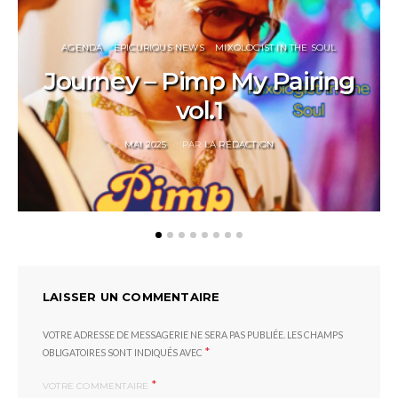
AGENDA
EPICURIOUS NEWS
MIXOLOGIST IN THE SOUL
Journey – Pimp My Pairing
vol.1
POSTED
MAI 2025
PAR
LA RÉDACTION
ON
LAISSER UN COMMENTAIRE
VOTRE ADRESSE DE MESSAGERIE NE SERA PAS PUBLIÉE.
LES CHAMPS
*
OBLIGATOIRES SONT INDIQUÉS AVEC
*
VOTRE COMMENTAIRE