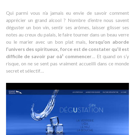
Qui parmi vous n’a jamais eu envie de savoir comment
apprécier un grand alcool ? Nombre d’entre nous savent
déguster un bon vin, sentir ses arômes, laisser glisser ses
notes au creux du palais, le faire tourner dans un beau verre
ou le marier avec un bon plat mais,
lorsqu’on aborde
l’univers des spiritueux, force est de constater qu’il est
difficile de savoir par oà¹ commencer
… Et quand on s’y
risque, on ne se sent pas vraiment accueilli dans ce monde
secret et sélectif…