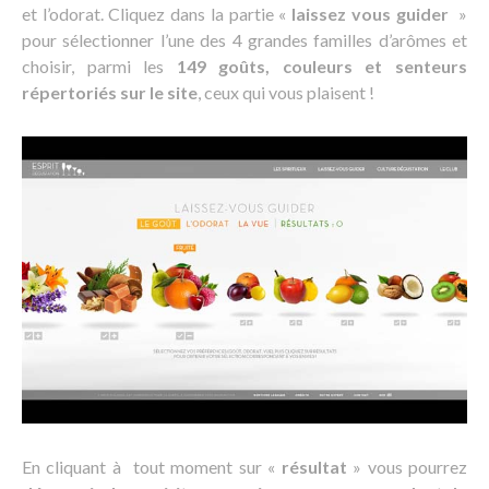
et l’odorat. Cliquez dans la partie «
laissez vous guider
»
pour sélectionner l’une des 4 grandes familles d’arômes et
choisir, parmi les
149 goûts, couleurs et senteurs
répertoriés sur le site
, ceux qui vous plaisent !
En cliquant à tout moment sur «
résultat
» vous pourrez