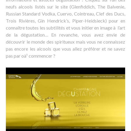
neufs alcools listés sur le site (Glenfiddich, The Balvenie,
Russian Standard Vodka, Cuervo, Cointreau, Clef des Ducs,
Trois Rivières, Gin Hendrick’s, Piper-Heidsieck) pour en
connaître toutes les subtilités et vous initier en image à l’art
de la dégustation… En revanche, vous avez envie de
découvrir le monde des spiritueux mais vous ne connaissez
pas encore les alcools que vous allez préférer et ne savez
pas par oà¹ commencer ?