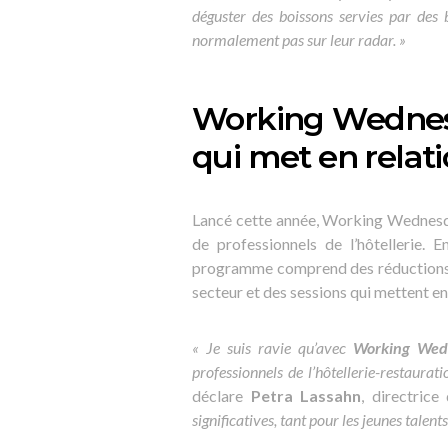
déguster des boissons servies par des 
normalement pas sur leur radar. »
Working Wednesda
qui met en relatio
Lancé cette année, Working Wednesday
de professionnels de l’hôtellerie.
programme comprend des réductions p
secteur et des sessions qui mettent en
« Je suis ravie qu’avec
Working Wed
professionnels de l’hôtellerie-restaurat
déclare
Petra Lassahn
, directric
significatives, tant pour les jeunes talen