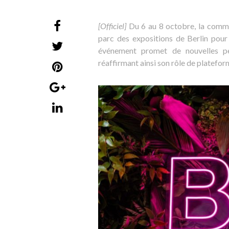
[Officiel]
Du 6 au 8 octobre, la commun
parc des expositions de Berlin pou
événement promet de nouvelles pe
réaffirmant ainsi son rôle de platefor