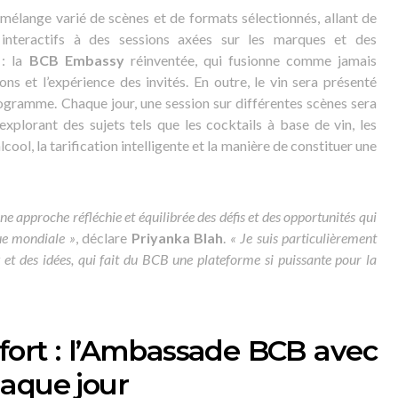
 mélange varié de scènes et de formats sélectionnés, allant de
s interactifs à des sessions axées sur les marques et des
 : la
BCB Embassy
réinventée, qui fusionne comme jamais
ons et l’expérience des invités. En outre, le vin sera présenté
gramme. Chaque jour, une session sur différentes scènes sera
explorant des sujets tels que les cocktails à base de vin, les
cool, la tarification intelligente et la manière de constituer une
e approche réfléchie et équilibrée des défis et des opportunités qui
ue mondiale »
, déclare
Priyanka Blah
.
« Je suis particulièrement
 et des idées, qui fait du BCB une plateforme si puissante pour la
ort : l’Ambassade BCB avec
aque jour