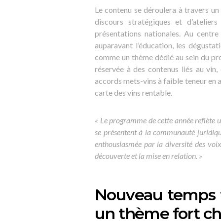
Le contenu se déroulera à travers un
discours stratégiques et d’atelier
présentations nationales. Au centre
auparavant l’éducation, les dégustati
comme un thème dédié au sein du pro
réservée à des contenus liés au vin, 
accords mets-vins à faible teneur en al
carte des vins rentable.
« Le programme de cette année reflète un
se présentent à la communauté juridiq
enthousiasmée par la diversité des voix
découverte et la mise en relation. »
Nouveau temps f
un thème fort ch