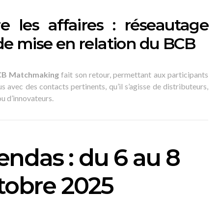
e les affaires : réseautage
l de mise en relation du BCB
B Matchmaking
fait son retour, permettant aux participants
 avec des contacts pertinents, qu’il s’agisse de distributeurs,
u d’innovateurs.
endas : du 6 au 8
tobre 2025