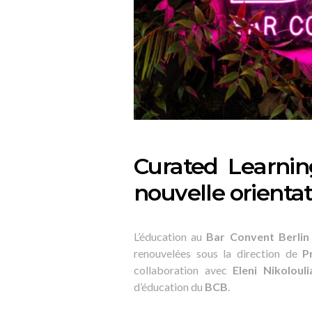
Curated Learnin
nouvelle orienta
L’éducation au
Bar Convent Berlin
renouvelées sous la direction de
P
collaboration avec
Eleni Nikolouli
d’éducation du
BCB
.