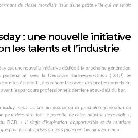
barmans de classe mondiale issus d’une petite ville qui ne serait
y : une nouvelle initiative
n les talents et l’industrie
 est une nouvelle initiative dédiée à la prochaine génération
 En partenariat avec la Deutsche Barkeeper-Union (DBU), le
our les étudiants, des rencontres avec des professionnels du
 avant les parcours professionnels derrière et au-delà du bar.
nesday
, nous créions un espace où la prochaine génération de
ion peut découvrir tout le potentiel de cette industrie incroyable »
,
e du BCB.
« Il s’agit d’inspiration, d’opportunités et de relations
ts que pour les entreprises prêtes à façonner l’avenir avec eux. »