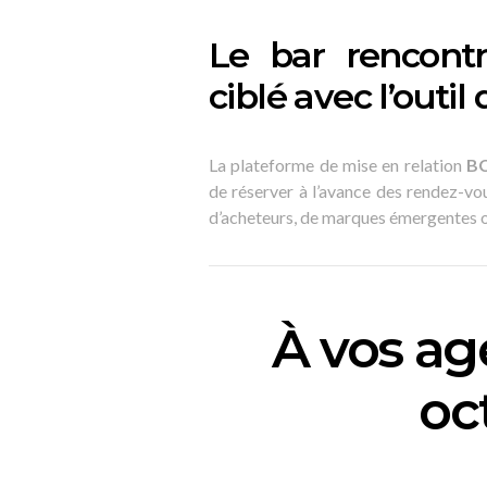
Le bar rencontr
ciblé avec l’outi
La plateforme de mise en relation
BC
de réserver à l’avance des rendez-vous
d’acheteurs, de marques émergentes o
À vos ag
oc