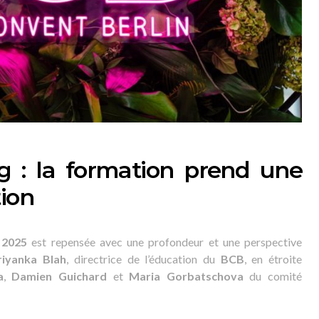
g : la formation prend une
tion
 2025
est repensée avec une profondeur et une perspective
riyanka Blah
, directrice de l’éducation du
BCB
, en étroite
a
,
Damien Guichard
et
Maria Gorbatschova
du comité