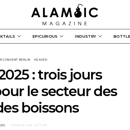
KTAILS
EPICURIOUS
INDUSTRY
BOTTL
R CONVENT BERLIN
HEADER
025 : trois jours
pour le secteur des
des boissons
025
3 MINUTES DE LECTURE