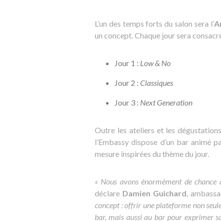
L’un des temps forts du salon sera l’
A
un concept. Chaque jour sera consacré 
Jour 1 :
Low & No
Jour 2 :
Classiques
Jour 3 :
Next Generation
Outre les ateliers et les dégustation
l’Embassy dispose d’un bar animé par
mesure inspirées du thème du jour.
« Nous avons énormément de chance qu
déclare
Damien Guichard
, ambass
concept : offrir une plateforme non seu
bar, mais aussi au bar pour exprimer sa 