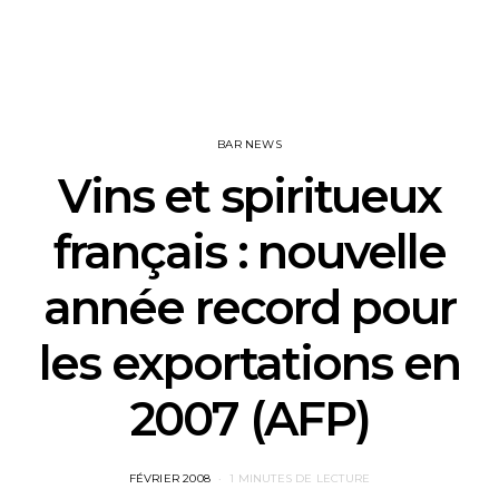
BAR NEWS
Vins et spiritueux
français : nouvelle
année record pour
les exportations en
2007 (AFP)
POSTED
FÉVRIER 2008
1 MINUTES DE LECTURE
ON