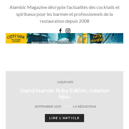
Alambic Magazine décrypte l'actualités des cocktails et
spiritueux pour les barmen et professionnels de la
restauration depuis 2008
LIQUEURS
Grand Marnier Ruby Edition, création
bijou
POSTED
SEPTEMBRE 2010
PAR
LA RÉDACTION
ON
LIRE L'ARTICLE