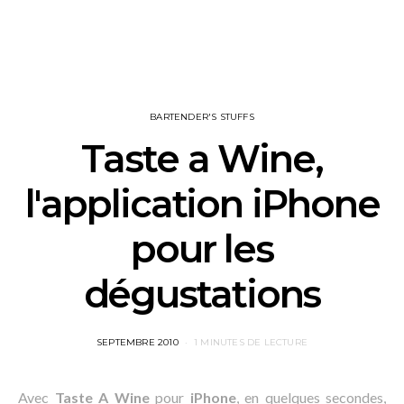
BARTENDER'S STUFFS
Taste a Wine,
l'application iPhone
pour les
dégustations
POSTED
SEPTEMBRE 2010
1 MINUTES DE LECTURE
ON
Avec
Taste A Wine
pour
iPhone
, en quelques secondes,