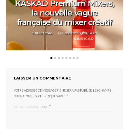
KASKAD Premium Mixers,
la nouvelle vague
française du mixer créatif
POSTED
JUILLET 2026
PAR
SÉBASTIEN FOULARD
ON
LAISSER UN COMMENTAIRE
VOTRE ADRESSE DE MESSAGERIE NE SERA PAS PUBLIÉE.
LES CHAMPS
*
OBLIGATOIRES SONT INDIQUÉS AVEC
*
VOTRE COMMENTAIRE