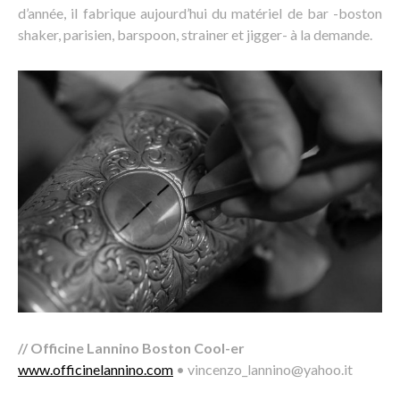
d’année, il fabrique aujourd’hui du matériel de bar -boston
shaker, parisien, barspoon, strainer et jigger- à la demande.
// Officine Lannino Boston Cool-er
www.officinelannino.com
• vincenzo_lannino@yahoo.it