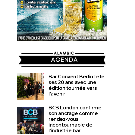
POSTED
OCTOBRE 2
PAR
ON
SÉBASTIEN FOULARD
PAR
ON
LA RÉ
AGENDA
Bar Convent Berlin fête
ses 20 ans avec une
édition tournée vers
l’avenir
BCB London confirme
son ancrage comme
rendez-vous
incontournable de
l’industrie bar