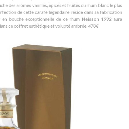
che des arômes vanillés, épicés et fruités du rhum blanc le plus
rfection de cette carafe légendaire réside dans sa fabrication
ur en bouche exceptionnelle de ce rhum
Neisson 1992
aura
dans ce coffret esthétique et volupté ambrée.
470€