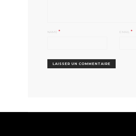
*
*
NAME
EMAIL