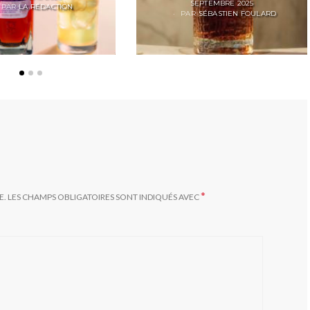
POSTED
SEPTEMBRE 2025
ON
PAR
LA RÉDACTION
PAR
ON
SÉBASTIEN FOULARD
*
E.
LES CHAMPS OBLIGATOIRES SONT INDIQUÉS AVEC