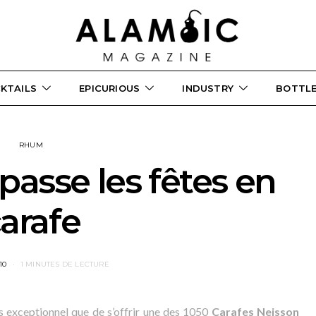
KTAILS
EPICURIOUS
INDUSTRY
BOTTL
RHUM
passe les fêtes en
arafe
10
1 MINUTES DE LECTURE
us exceptionnel que de s’offrir une des 1050
Carafes Neisson