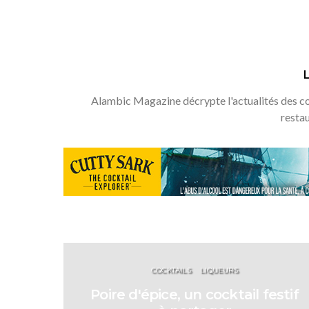
Alambic Magazine décrypte l'actualités des coc
resta
COCKTAILS
LIQUEURS
Poire d'épice, un cocktail festif