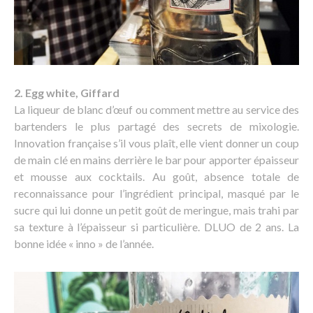
2. Egg white, Giffard
La liqueur de blanc d’œuf ou comment mettre au service des
bartenders le plus partagé des secrets de mixologie.
Innovation française s’il vous plaît, elle vient donner un coup
de main clé en mains derrière le bar pour apporter épaisseur
et mousse aux cocktails. Au goût, absence totale de
reconnaissance pour l’ingrédient principal, masqué par le
sucre qui lui donne un petit goût de meringue, mais trahi par
sa texture à l’épaisseur si particulière. DLUO de 2 ans. La
bonne idée « inno » de l’année.