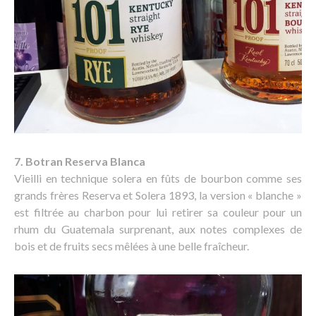
7. Botran Reserva Blanca
Vieilli en technique solera en fûts de bourbon comme ses
grands frères Reserva et Solera 1893, la version « blanche »
est filtrée au charbon pour lui retirer sa couleur pour un
rhum du Guatemala surprenant, aux notes complexes de
bois et de fruits secs mêlées à une belle fraîcheur.