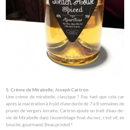
5. Crème de Mirabelle, Joseph Cartron
Une crème de mirabelle, classique ? Pas tant que cela car
après la macération à froid d’une durée de 7 à 8 semaines de
prunes de vergers lorrains, Cartron ajoute un trait d’eau-de-
vie de Mirabelle dans l’assemblage final. Au nez, c’est vif, en
bouche, gourmand. Beau produit !