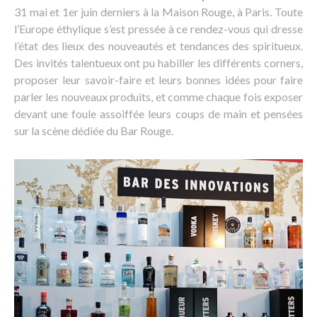
31 mai et 1er juin derniers à la Maison Rouge, à Paris. Toute
l’Europe éthylique s’est pressée à ce rendez-vous qui dresse
l’état des lieux des nouveautés et tendances des spiritueux.
Des invités talentueux ont pu habiller les différents corners,
proposer leur savoir-faire et leurs bonnes idées pour faire
parler les nouveaux produits, et comme chaque fois exposer
devant une foule assoiffée leurs coups de main et pensées
sur la scène dédiée du Bar Rouge.