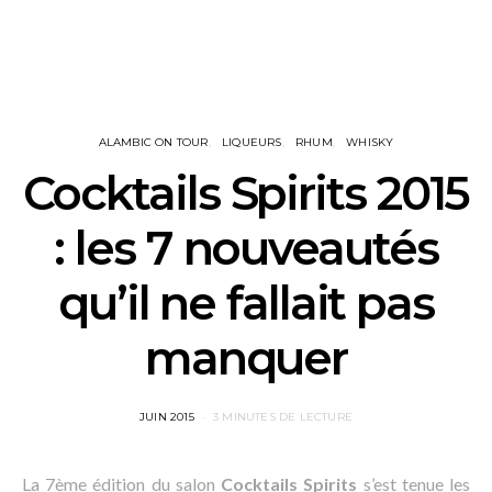
ALAMBIC ON TOUR
LIQUEURS
RHUM
WHISKY
Cocktails Spirits 2015
: les 7 nouveautés
qu’il ne fallait pas
manquer
POSTED
JUIN 2015
3 MINUTES DE LECTURE
ON
La 7ème édition du salon
Cocktails Spirits
s’est tenue les