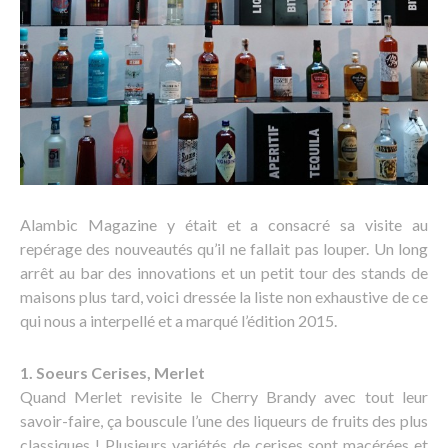
Alambic Magazine y était et a consacré sa visite au
repérage des nouveautés qu’il ne fallait pas louper. Un long
arrêt au bar des innovations et un petit tour des stands de
maisons plus tard, voici dressée la liste non exhaustive de ce
qui nous a interpellé et a marqué l’édition 2015.
1. Soeurs Cerises, Merlet
Quand Merlet revisite le Cherry Brandy avec tout leur
savoir-faire, ça bouscule l’une des liqueurs de fruits des plus
classiques ! Plusieurs variétés de cerises sont macérées et