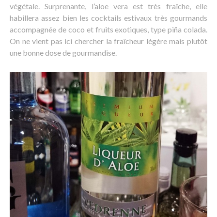
végétale. Surprenante, l’aloe vera est très fraîche, elle
habillera assez bien les cocktails estivaux très gourmands
accompagnée de coco et fruits exotiques, type piña colada.
On ne vient pas ici chercher la fraîcheur légère mais plutôt
une bonne dose de gourmandise.