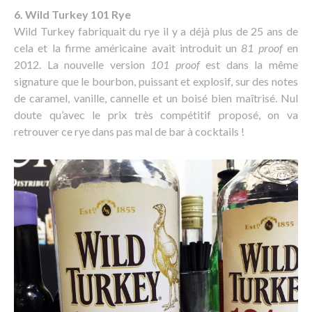
6. Wild Turkey 101 Rye
Wild Turkey fabriquait du rye il y a déjà plus de 25 ans de
cela et la firme américaine avait introduit un
81 proof
en
2012. La nouvelle version
101 proof
est dans la même
signature que le bourbon, puissant et explosif, sur des notes
de caramel, vanille, cannelle et un boisé bien maîtrisé. Nul
doute qu’avec le prix très compétitif proposé, on va
retrouver ce rye dans pas mal de bar à cocktails !