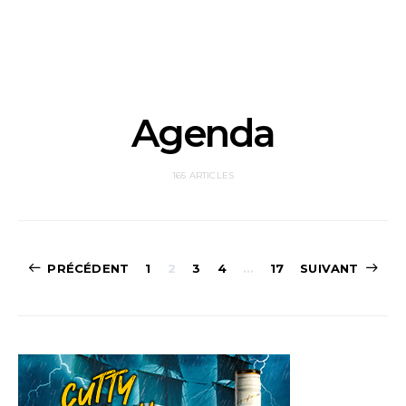
Agenda
165 ARTICLES
Navigation
PRÉCÉDENT
1
2
3
4
…
17
SUIVANT
des
articles