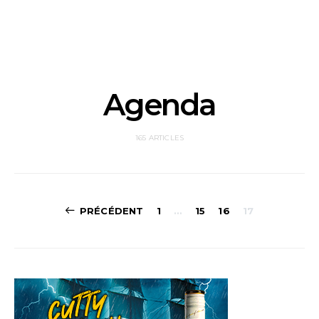
Agenda
165 ARTICLES
Navigation
PRÉCÉDENT
1
…
15
16
17
des
articles