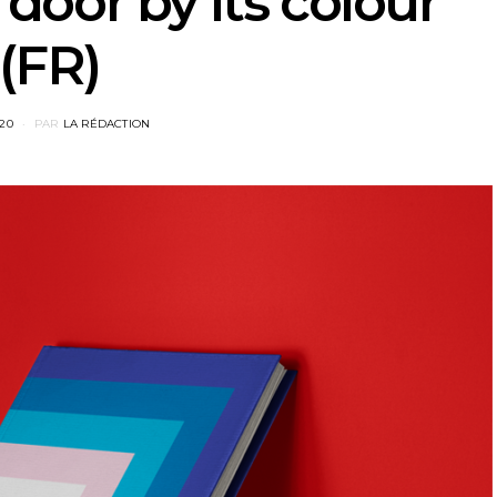
 door by its colour’
(FR)
020
PAR
LA RÉDACTION