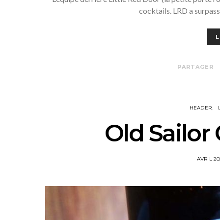
cocktails. LRD a surpass
L
PARTAGER
HEADER
Old Sailor
POSTED
AVRIL 2
ON