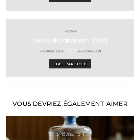
VODKA
Une vodka sinon rien ! (JDD)
POSTED
FÉVRIER 2008
PAR
LA RÉDACTION
ON
LIRE L'ARTICLE
VOUS DEVRIEZ ÉGALEMENT AIMER
CAROUSEL
GIN