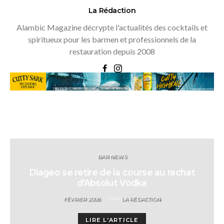
La Rédaction
Alambic Magazine décrypte l'actualités des cocktails et
spiritueux pour les barmen et professionnels de la
restauration depuis 2008
BAR NEWS
Diageo se retire de la course au rachat
d'Absolut Vodka
POSTED
FÉVRIER 2008
PAR
LA RÉDACTION
ON
LIRE L'ARTICLE